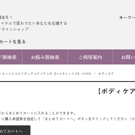
魔法を！
キーワ
アイテムで変わりたいあなたを応援する
ンラインショップ
カートを見る
ド別検索
お悩み別検索
ご利用案内
お問
ッセンスとスピリチュアルアイテムの【ベルチェレスタ】-HOME
ボディケア
【ボディケ
ジからまとめてカートに入れることができます。
とに購入希望数を指定して「まとめてカートへ」ボタンをクリックしてください（※