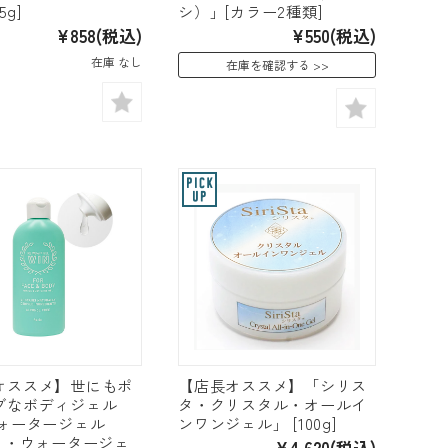
5g]
シ）」[カラー2種類]
¥858
(税込)
¥550
(税込)
在庫 なし
在庫を確認する
オススメ】世にもポ
【店長オススメ】「シリス
ブなボディジェル
タ・クリスタル・オールイ
ウォータージェル
ンワンジェル」 [100g]
（リ・ウォータージェ
¥4,620
(税込)