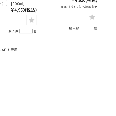
」 [200ml]
在庫 注文可/欠品時取寄せ
¥4,950
(税込)
購入数
個
購入数
個
～6件を表示