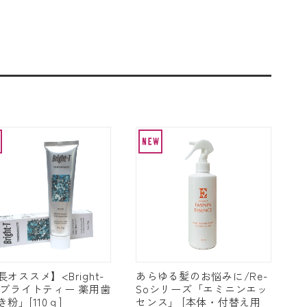
オススメ】<Bright-
あらゆる髪のお悩みに/Re-
「ブライトティー 薬用歯
Soシリーズ「エミニンエッ
粉」[110ｇ]
センス」 [本体・付替え用