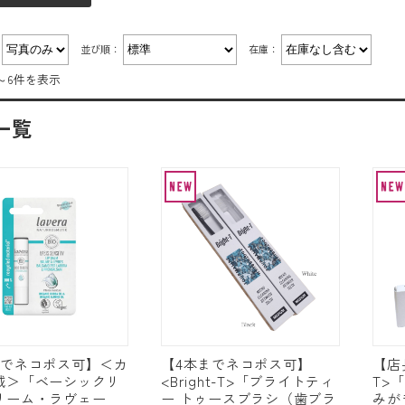
：
並び順：
在庫：
～6件を表示
一覧
までネコポス可】＜カ
【4本までネコポス可】
【店長
城＞「ベーシックリ
<Bright-T>「ブライトティ
T>
リーム・ラヴェー
ー トゥースブラシ（歯ブラ
みがき