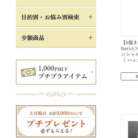
目的別・お悩み別検索
少額商品
【6個
Nerol
ンシャ
（ ハッカ