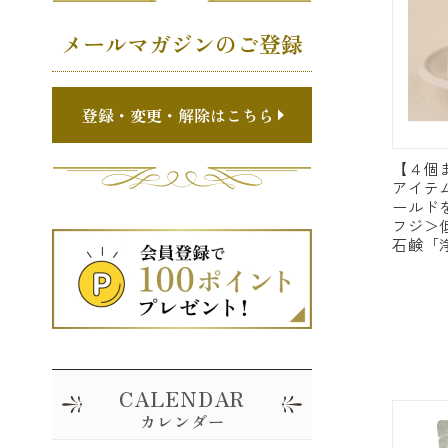
メールマガジンのご登録
登録・変更・解除はこちら
【４個
アイテ
ールド
フジ＞
石鹸「浄