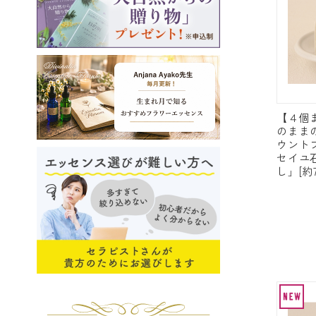
【４個
のまま
ウント
セイユ
し」[約7