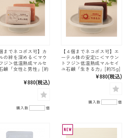
個までネコポス可】カ
【４個までネコポス可】エ
ルの絆を深める＜マウ
ーテル体の安定に＜マウン
フジ＞低温熟成マルセ
トフジ＞低温熟成マルセイ
石鹸「女性と男性」[約
ユ石鹸「生きる力」[約75g]
¥880
(税込)
¥880
(税込)
購入数
個
購入数
個