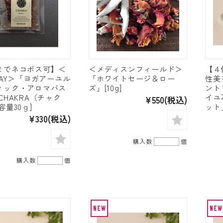
までネコポス可】＜
＜メディスンフィールド＞
【４
BAY＞「ヨガアーユル
「ホワイトセージ＆ロー
性美
ィック・アロマバス
ズ」[10g]
ント
CHAKRA（チャク
イユ
¥550
(税込)
容量30ｇ]
ット」
¥330
(税込)
購入数
個
購入数
個