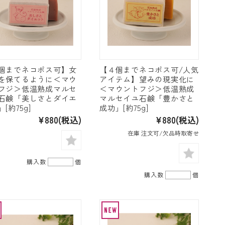
個までネコポス可】女
【４個までネコポス可/人気
を保てるように＜マウ
アイテム】望みの現実化に
フジ＞低温熟成マルセ
＜マウントフジ＞低温熟成
石鹸「美しさとダイエ
マルセイユ石鹸「豊かさと
[約75g]
成功」[約75g]
¥880
(税込)
¥880
(税込)
在庫 注文可/欠品時取寄せ
購入数
個
購入数
個