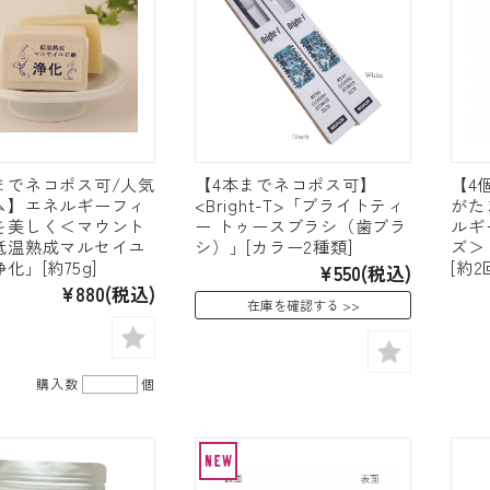
までネコポス可/人気
【4本までネコポス可】
【4
ム】エネルギーフィ
<Bright-T>「ブライトティ
がた
を美しく＜マウント
ー トゥースブラシ（歯ブラ
ルギ
低温熟成マルセイユ
シ）」[カラー2種類]
ズ＞
化」[約75g]
[約2
¥550
(税込)
¥880
(税込)
在庫を確認する
購入数
個