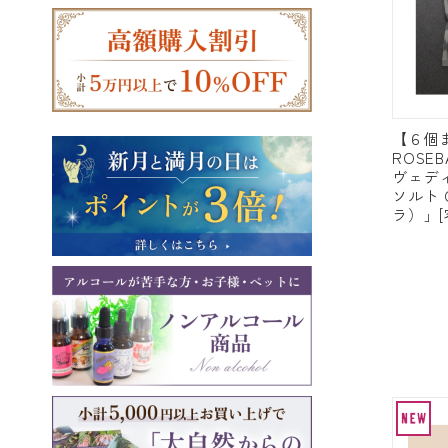
【６個
ROSE
ヴェデ
ソルト 
ラ）」[