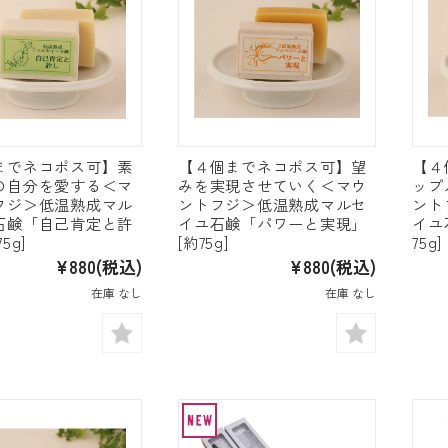
までネコポス可】素
【４個までネコポス可】望
【４
の自分を愛する＜マ
みを実現させていく＜マウ
ップ
フジ＞低温熟成マル
ントフジ＞低温熟成マルセ
ント
石鹸「自己肯定と許
イユ石鹸「パワーと実現」
イユ
5g]
[約75g]
75g]
¥880
(税込)
¥880
(税込)
在庫 なし
在庫 なし