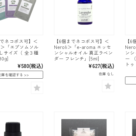
までネコポス可】＜
【6個までネコポス可】＜
【6
trim＞「エプソムソル
Neroli＞「e-aroma エッセ
Ner
試しサイズ（ 全３種
ンシャルオイル 真正ラベン
ンシ
0g]
ダー フレンチ」[5ml]
ー 
トゥリ
¥580
(税込)
¥627
(税込)
在庫 なし
在庫を確認する