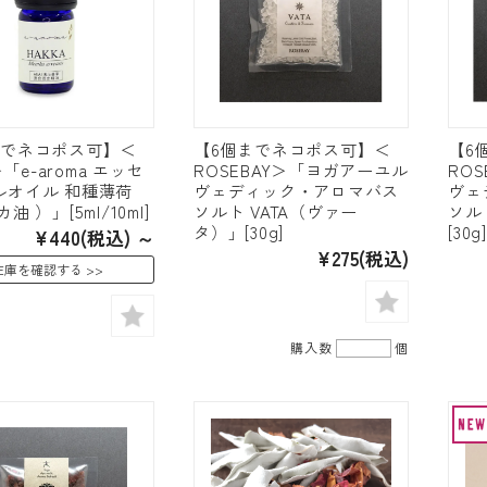
までネコポス可】＜
【6個までネコポス可】＜
【6
i＞「e-aroma エッセ
ROSEBAY＞「ヨガアーユル
RO
ルオイル 和種薄荷
ヴェディック・アロマバス
ヴェ
油 ）」[5ml/10ml]
ソルト VATA（ヴァー
ソル
タ）」[30g]
[30g]
¥440
(税込)
～
¥275
(税込)
在庫を確認する
購入数
個