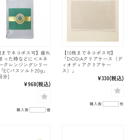
個までネコポス可】疲れ
【10枚までネコポス可】
まった時などに＜エネ
「DiODiAクリアケース（デ
ークレンジングシリー
ィオディアクリアケー
「ECバスソルト20g」
ス）」
回分]
¥330
(税込)
¥968
(税込)
購入数
枚
購入数
個