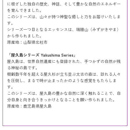
に根ざした独自の歴史、神話、そして豊かな自然のエネルギー
を育んできました。
このシリーズは、山々が持つ神聖な癒しと力をお届けいたしま
す。
シリーズ一つ目となるエッセンスは、瑞牆山（みずがきやま）
から作られました。
原産地：山梨県北杜市
「屋久島シリーズ Yakushima Series」
屋久島は、世界自然遺産にも登録された、手つかずの自然が残
る神秘の島です。
樹齢数千年を超える屋久杉が立ち並ぶ太古の森は、訪れる人々
を圧倒し、まるで時が止まったかのような感覚をもたらしま
す。
このシリーズは、屋久島の豊かな自然に深く触れることで、自
分自身と向き合うきっかけとなることを願い作られました。
原産地：鹿児島県屋久島