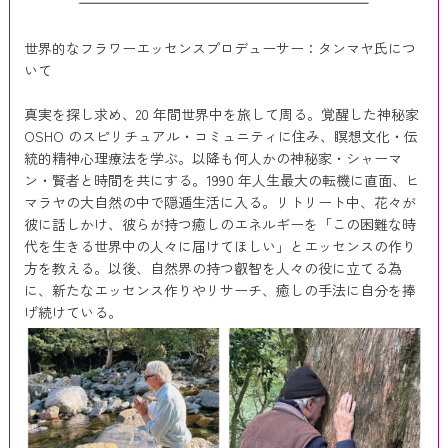
世界的なフラワーエッセンスプロデューサー：タンマヤ氏につ
いて
真実を探し求め、20 年間世界中を旅して周る。覚醒した神秘家
OSHO のスピリチュアル・コミュニティに住み、瞑想文化・伝
統的精神心理療法を学ぶ。以降も何人かの神秘家・シャーマ
ン・賢者と時間を共にする。1990 年人生最大の転機に直面、ヒ
マラヤの大自然の中で隠遁生活に入る。リトリート中、花々が
彼に話しかけ、彼らが持つ癒しのエネルギーを「この困難な時
代を生きる世界中の人々に届けてほしい」とエッセンスの作り
方を教える。以後、自然界の持つ叡智を人々の役に立てる為
に、新たなエッセンス作りやリサーチ、癒しの手法に自分を捧
げ続けている。