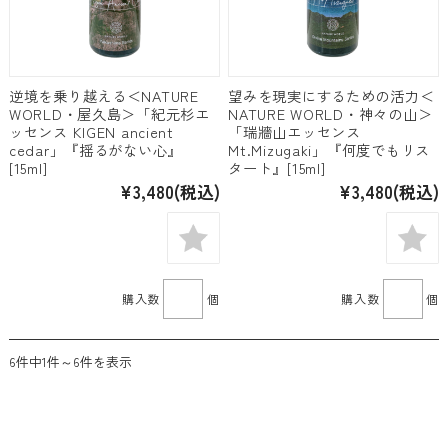
逆境を乗り越える＜NATURE
望みを現実にするための活力＜
WORLD・屋久島＞「紀元杉エ
NATURE WORLD・神々の山＞
ッセンス KIGEN ancient
「瑞牆山エッセンス
cedar」『揺るがない心』
Mt.Mizugaki」『何度でもリス
[15ml]
タート』[15ml]
¥3,480
(税込)
¥3,480
(税込)
購入数
個
購入数
個
6件中1件～6件を表示