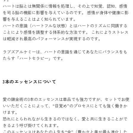
ハートは脳とは無関係に情報を処理し、その上で知覚、認知、感情
を司る脳の機能に影響を与えているのです。 感情が身体や健康に影
響を与えることはよく知られています。
ハートの意識（ハートフルな状態）とはハートのリズムに同調する
ことにより感情を調整する体系的な方法です。 これによりストレス
は軽減され最高のパフォーマンスが実現するのです。
ラブズアルケミーは、ハートの意識を通じてあなたにバランスをも
たらす「ハートセラピー」です。
3本のエッセンスについて
愛の錬金術の3本のエッセンスは単品でも強力ですが、セットでお使
いいただくことによって、“目覚め”のプロセスにとても強く働きか
けます。
恐れにとらわれながら生きるのではなく、愛と共に生きることがで
きるよう呼び掛けてくれます。
このエッセンスはあなたの人生を“金”（豊かさと美が最も進化した