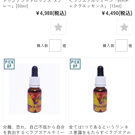
トップアンドドロップス スプ
＜ラブズアルケミー＞「9thチ
レー」[50ml]
ャクラエッセンス」 [15ml]
¥4,988
(税込)
¥4,490
(税込)
購入数
個
購入数
個
分離、恐れ、自己不信から自分
全ては1つであるというワンネ
を救出する＜ラブズアルケミー
ス意識をもたらす＜ラブズアル