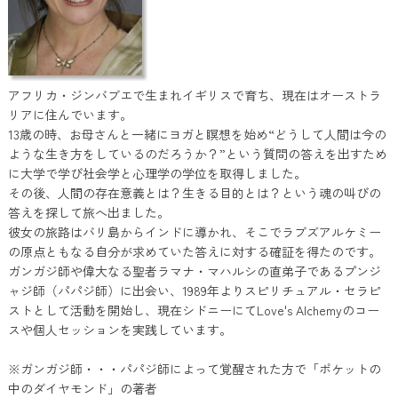
アフリカ・ジンバブエで生まれイギリスで育ち、現在はオーストラ
リアに住んでいます。
13歳の時、お母さんと一緒にヨガと瞑想を始め“どうして人間は今の
ような生き方をしているのだろうか？”という質問の答えを出すため
に大学で学び社会学と心理学の学位を取得しました。
その後、人間の存在意義とは？生きる目的とは？という魂の叫びの
答えを探して旅へ出ました。
彼女の旅路はバリ島からインドに導かれ、そこでラブズアルケミー
の原点ともなる自分が求めていた答えに対する確証を得たのです。
ガンガジ師や偉大なる聖者ラマナ・マハルシの直弟子であるプンジ
ャジ師（パパジ師）に出会い、1989年よりスピリチュアル・セラピ
ストとして活動を開始し、現在シドニーにてLove's Alchemyのコー
スや個人セッションを実践しています。
※ガンガジ師・・・パパジ師によって覚醒された方で「ポケットの
中のダイヤモンド」の著者