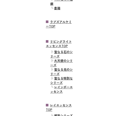
鹸
└
書籍
ラブズアルケミ
ーTOP
リビングライト
エッセンスTOP
├
聖なる石のシ
リーズ
├
大天使のシリ
ーズ
├
聖なる光のシ
リーズ
├
聖なる特別な
シリーズ
└
レインボーエ
ッセンス
レイエッセンス
TOP
├
唯我シリーズ