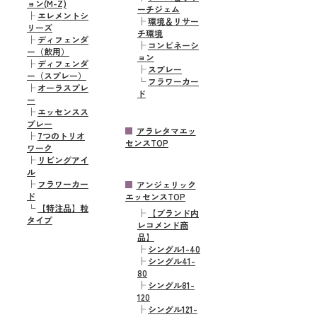
ョン(M-Z)
ーチジェム
├
エレメントシ
├
環境＆リサー
リーズ
チ環境
├
ディフェンダ
├
コンビネーシ
ー（飲用）
ョン
├
ディフェンダ
├
スプレー
ー（スプレー）
└
フラワーカー
├
オーラスプレ
ド
ー
├
エッセンスス
プレー
アラレタマエッ
├
7つのトリオ
センスTOP
ワーク
├
リビングアイ
ル
├
フラワーカー
アンジェリック
ド
エッセンスTOP
└
【特注品】粒
├
【ブランド内
タイプ
レコメンド商
品】
├
シングル1-40
├
シングル41-
80
├
シングル81-
120
├
シングル121-