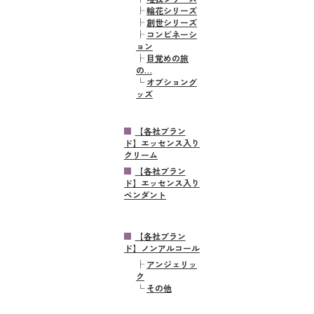
├
輪花シリーズ
├
創世シリーズ
├
コンビネーシ
ョン
├
目覚めの旅
の…
└
オプショング
ッズ
【各社ブラン
ド】エッセンス入り
クリーム
【各社ブラン
ド】エッセンス入り
ペンダント
【各社ブラン
ド】ノンアルコール
├
アンジェリッ
ク
└
その他