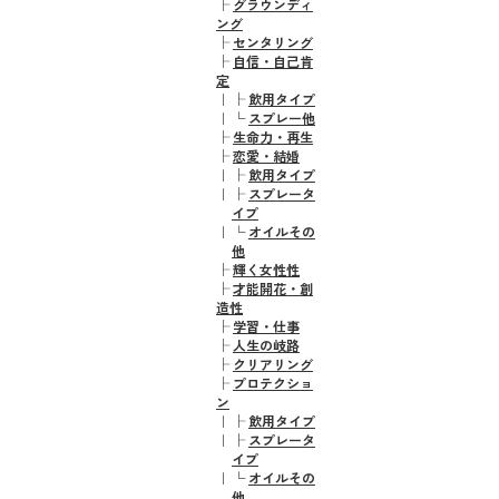
├
グラウンディ
ング
├
センタリング
├
自信・自己肯
定
｜
├
飲用タイプ
｜
└
スプレー他
├
生命力・再生
├
恋愛・結婚
｜
├
飲用タイプ
｜
├
スプレータ
イプ
｜
└
オイルその
他
├
輝く女性性
├
才能開花・創
造性
├
学習・仕事
├
人生の岐路
├
クリアリング
├
プロテクショ
ン
｜
├
飲用タイプ
｜
├
スプレータ
イプ
｜
└
オイルその
他