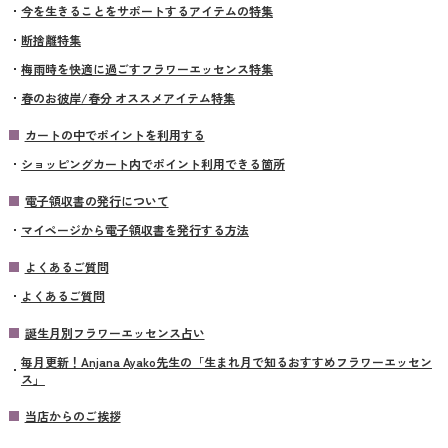
今を生きることをサポートするアイテムの特集
断捨離特集
梅雨時を快適に過ごすフラワーエッセンス特集
春のお彼岸/春分 オススメアイテム特集
カートの中でポイントを利用する
ショッピングカート内でポイント利用できる箇所
電子領収書の発行について
マイページから電子領収書を発行する方法
よくあるご質問
よくあるご質問
誕生月別フラワーエッセンス占い
毎月更新！Anjana Ayako先生の「生まれ月で知るおすすめフラワーエッセン
ス」
当店からのご挨拶