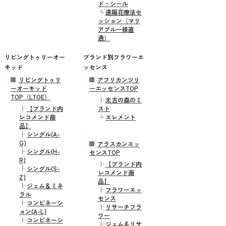
ド・シール
└
遠隔花療法セ
ッション（マリ
アブルー様直
通）
リビングトゥリーオー
ブランド別フラワーエ
キッド
ッセンス
リビングトゥリ
アフリカンツリ
ーオーキッド
ーエッセンスTOP
TOP（LTOE）
├
太古の森のミ
├
【ブランド内
スト
レコメンド商
└
エレメント
品】
├
シングル(A-
G)
アラスカンエッ
├
シングル(H-
センスTOP
R)
├
【ブランド内
├
シングル(S-
レコメンド商
Z)
品】
├
ジェム＆ミネ
├
フラワーエッ
ラル
センス
├
コンビネーシ
├
リサーチフラ
ョン(A-L)
ワー
├
コンビネーシ
├
ジェム＆リサ