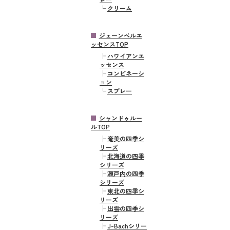
└
クリーム
ジェーンベルエ
ッセンスTOP
├
ハワイアンエ
ッセンス
├
コンビネーシ
ョン
└
スプレー
シャンドゥルー
ルTOP
├
奄美の四季シ
リーズ
├
北海道の四季
シリーズ
├
瀬戸内の四季
シリーズ
├
東北の四季シ
リーズ
├
出雲の四季シ
リーズ
├
J-Bachシリー