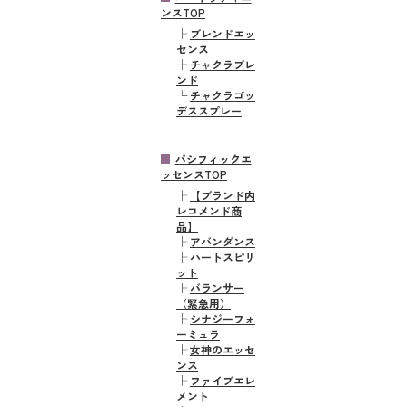
ンスTOP
├
ブレンドエッ
センス
├
チャクラブレ
ンド
└
チャクラゴッ
デススプレー
パシフィックエ
ッセンスTOP
├
【ブランド内
レコメンド商
品】
├
アバンダンス
├
ハートスピリ
ット
├
バランサー
（緊急用）
├
シナジーフォ
ーミュラ
├
女神のエッセ
ンス
├
ファイブエレ
メント