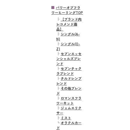
パワーオブフラ
ワーヒーリングTOP
├
【ブランド内
レコメンド商
品】
├
シングル(A-
N)
├
シングル(O-
Z)
├
セブンエッセ
ンシャルズブレ
ンド
├
セブンチャク
ラブレンド
├
チルドレンブ
レンド
├
その他ブレン
ド
├
ロマンスフラ
ワーキット
├
ジェムエリク
サー
├
ミスト
└
オラクルカー
ド