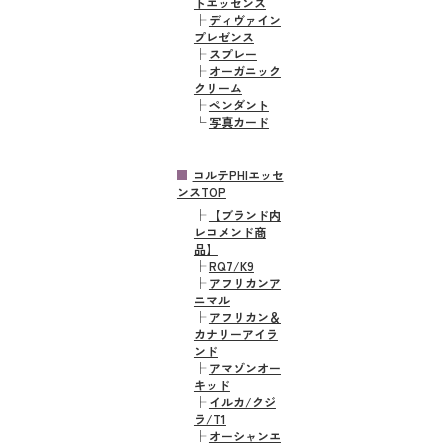
トエッセンス
├
ディヴァイン
プレゼンス
├
スプレー
├
オーガニック
クリーム
├
ペンダント
└
写真カード
コルテPHIエッセ
ンスTOP
├
【ブランド内
レコメンド商
品】
├
RQ7/K9
├
アフリカンア
ニマル
├
アフリカン＆
カナリーアイラ
ンド
├
アマゾンオー
キッド
├
イルカ/クジ
ラ/T1
├
オーシャンエ