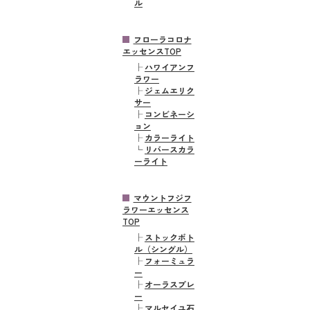
ル
フローラコロナ
エッセンスTOP
├
ハワイアンフ
ラワー
├
ジェムエリク
サー
├
コンビネーシ
ョン
├
カラーライト
└
リバースカラ
ーライト
マウントフジフ
ラワーエッセンス
TOP
├
ストックボト
ル（シングル）
├
フォーミュラ
ー
├
オーラスプレ
ー
├
マルセイユ石