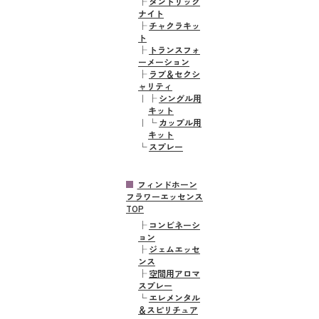
├
タントリック
ナイト
├
チャクラキッ
ト
├
トランスフォ
ーメーション
├
ラブ＆セクシ
ャリティ
｜
├
シングル用
キット
｜
└
カップル用
キット
└
スプレー
フィンドホーン
フラワーエッセンス
TOP
├
コンビネーシ
ョン
├
ジェムエッセ
ンス
├
空間用アロマ
スプレー
└
エレメンタル
＆スピリチュア