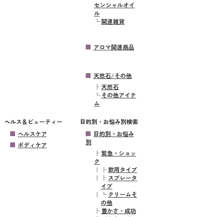
センシャルオイ
ル
└
関連雑貨
アロマ関連商品
天然石/その他
├
天然石
└
その他アイテ
ム
ヘルス＆ビューティー
目的別・お悩み別検索
ヘルスケア
目的別・お悩み
別
ボディケア
├
緊急・ショッ
ク
｜
├
飲用タイプ
｜
├
スプレータ
イプ
｜
└
クリームそ
の他
├
豊かさ・成功