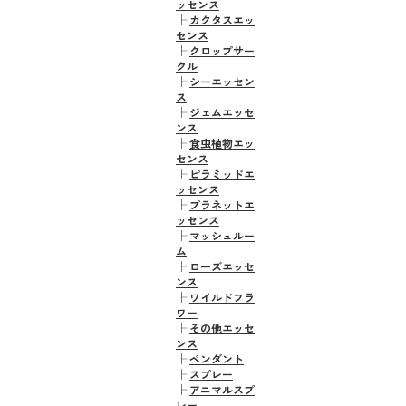
ッセンス
├
カクタスエッ
センス
├
クロップサー
クル
├
シーエッセン
ス
├
ジェムエッセ
ンス
├
食虫植物エッ
センス
├
ピラミッドエ
ッセンス
├
プラネットエ
ッセンス
├
マッシュルー
ム
├
ローズエッセ
ンス
├
ワイルドフラ
ワー
├
その他エッセ
ンス
├
ペンダント
├
スプレー
├
アニマルスプ
レー