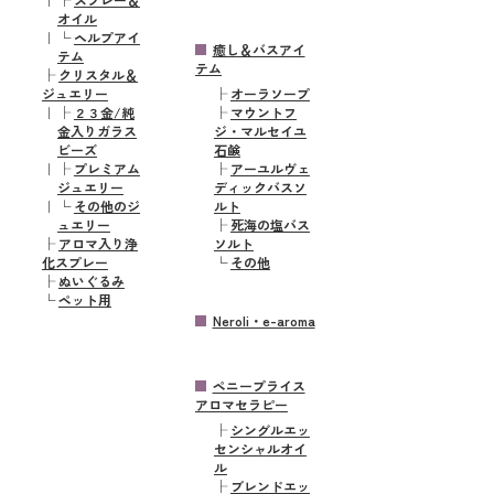
オイル
｜
└
ヘルプアイ
癒し＆バスアイ
テム
テム
├
クリスタル＆
ジュエリー
├
オーラソープ
｜
├
２３金/純
├
マウントフ
金入りガラス
ジ・マルセイユ
ビーズ
石鹸
｜
├
プレミアム
├
アーユルヴェ
ジュエリー
ディックバスソ
｜
└
その他のジ
ルト
ュエリー
├
死海の塩バス
├
アロマ入り浄
ソルト
化スプレー
└
その他
├
ぬいぐるみ
└
ペット用
Neroli・e-aroma
ペニープライス
アロマセラピー
├
シングルエッ
センシャルオイ
ル
├
ブレンドエッ