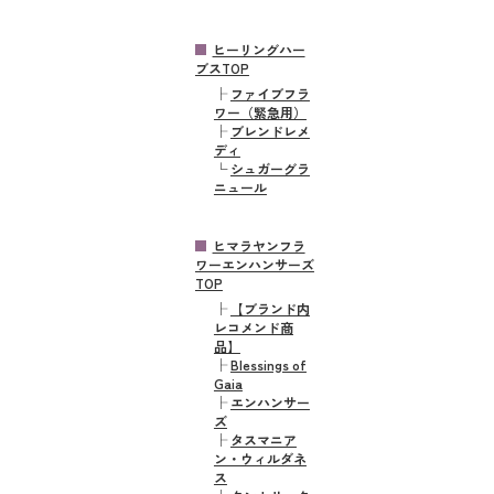
ヒーリングハー
ブスTOP
├
ファイブフラ
ワー（緊急用）
├
ブレンドレメ
ディ
└
シュガーグラ
ニュール
ヒマラヤンフラ
ワーエンハンサーズ
TOP
├
【ブランド内
レコメンド商
品】
├
Blessings of
Gaia
├
エンハンサー
ズ
├
タスマニア
ン・ウィルダネ
ス