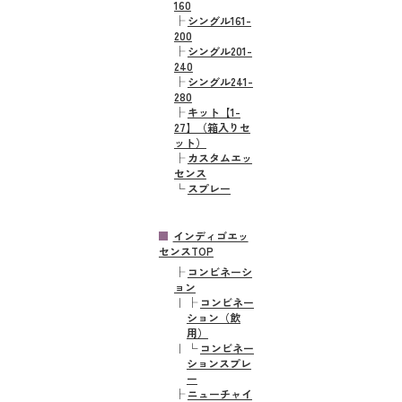
160
├
シングル161-
200
├
シングル201-
240
├
シングル241-
280
├
キット【1-
27】（箱入りセ
ット）
├
カスタムエッ
センス
└
スプレー
インディゴエッ
センスTOP
├
コンビネーシ
ョン
｜
├
コンビネー
ション（飲
用）
｜
└
コンビネー
ションスプレ
ー
├
ニューチャイ