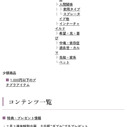
├
人間関係
｜
├
飲用タイプ
｜
└
スプレータ
イプ他
├
インナーチャ
イルド
├
希望・光・喜
び
├
中毒・依存症
├
過去世・カル
マ
├
先祖・家系
└
ペット
少額商品
1,000円以下のプ
チプラアイテム
コンテンツ一覧
特典・プレゼント情報
７月３連休特別企画 土日祝“ダブル”プチプレゼント