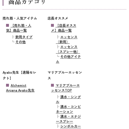
商品カテゴリ
売れ筋・人気アイテム
店長オススメ
【売れ筋・人
【店長オスス
気】商品一覧
メ】商品一覧
├
飲用タイプ
├
エッセンス
└
その他
（飲用）
├
エッセンス
（スプレー他）
└
その他アイテ
ム
Ayako先生【遠隔セレ
マリアブルーエッセン
クト】
ス
Alchemist
マリアブルーエ
Anjana Ayako先生
ッセンスTOP
├
湧水・シング
ル
├
湧水・コンビ
ネーション
├
湧水・エナジ
ースプレー
├
シンボルカー