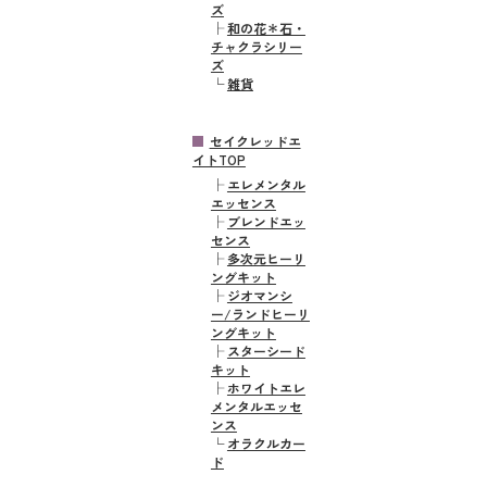
ズ
├
和の花＊石・
チャクラシリー
ズ
└
雑貨
セイクレッドエ
イトTOP
├
エレメンタル
エッセンス
├
ブレンドエッ
センス
├
多次元ヒーリ
ングキット
├
ジオマンシ
ー/ランドヒーリ
ングキット
├
スターシード
キット
├
ホワイトエレ
メンタルエッセ
ンス
└
オラクルカー
ド