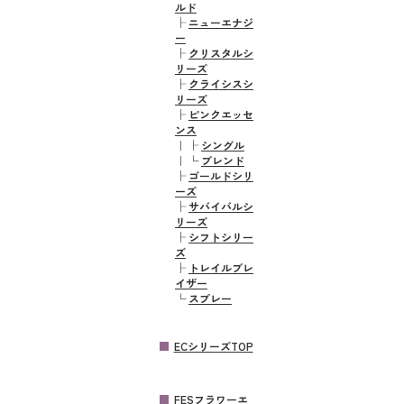
ルド
├
ニューエナジ
ー
├
クリスタルシ
リーズ
├
クライシスシ
リーズ
├
ピンクエッセ
ンス
｜
├
シングル
｜
└
ブレンド
├
ゴールドシリ
ーズ
├
サバイバルシ
リーズ
├
シフトシリー
ズ
├
トレイルブレ
イザー
└
スプレー
ECシリーズTOP
FESフラワーエ