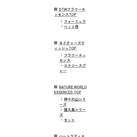
DTWフラワーエ
ッセンスTOP
├
フォーミュラ
└
ペット用
ネイチャーズウ
ィッシュTOP
├
フラワーエッ
センス
└
エナジースプ
レー
NATURE WORLD
ESSENCES TOP
├
神々の山シリ
ーズ
├
屋久島シリー
ズ
└
セット
ハートラディエ