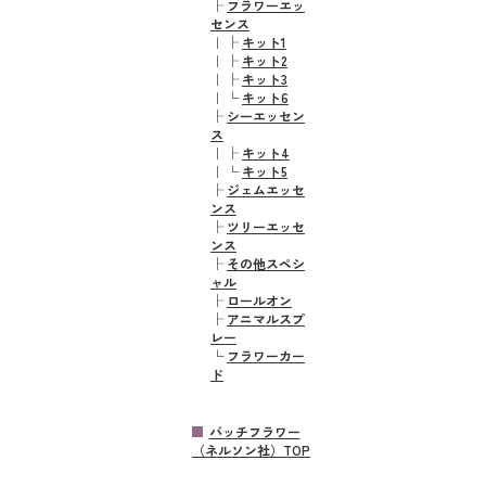
├
フラワーエッ
センス
｜
├
キット1
｜
├
キット2
｜
├
キット3
｜
└
キット6
├
シーエッセン
ス
｜
├
キット4
｜
└
キット5
├
ジェムエッセ
ンス
├
ツリーエッセ
ンス
├
その他スペシ
ャル
├
ロールオン
├
アニマルスプ
レー
└
フラワーカー
ド
バッチフラワー
（ネルソン社）TOP