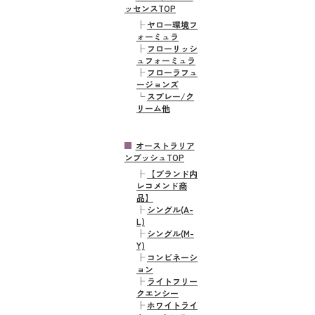
ッセンスTOP
├
ヤロー環境フ
ォーミュラ
├
フローリッシ
ュフォーミュラ
├
フローラフュ
ージョンズ
└
スプレー/ク
リーム他
オーストラリア
ンブッシュTOP
├
【ブランド内
レコメンド商
品】
├
シングル(A-
L)
├
シングル(M-
Y)
├
コンビネーシ
ョン
├
ライトフリー
クエンシー
├
ホワイトライ