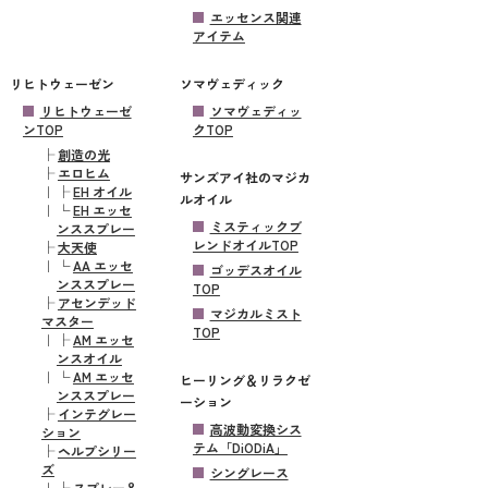
エッセンス関連
アイテム
リヒトウェーゼン
ソマヴェディック
リヒトウェーゼ
ソマヴェディッ
ンTOP
クTOP
├
創造の光
├
エロヒム
サンズアイ社のマジカ
｜
├
EH オイル
ルオイル
｜
└
EH エッセ
ミスティックブ
ンススプレー
レンドオイルTOP
├
大天使
｜
└
AA エッセ
ゴッデスオイル
ンススプレー
TOP
├
アセンデッド
マジカルミスト
マスター
TOP
｜
├
AM エッセ
ンスオイル
｜
└
AM エッセ
ヒーリング＆リラクゼ
ンススプレー
ーション
├
インテグレー
高波動変換シス
ション
テム「DiODiA」
├
ヘルプシリー
ズ
シングレース
｜
├
スプレー＆