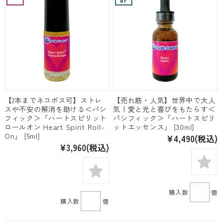
【2本までネコポス可】ストレ
【売れ筋・人気】世界中で大人
スや不安の解消を助ける＜パシ
気！愛と光と喜びをもたらす＜
フィック＞「ハートスピリット
パシフィック＞「ハートスピリ
ロールオン Heart Spirit Roll-
ットエッセンス」 [30ml]
On」 [5ml]
¥4,490
(税込)
¥3,960
(税込)
購入数
個
購入数
個