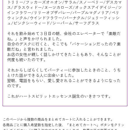
トリリー/フッカーズオニオン/サラル/スノーベリー/デスカマ
ス/グラスウィドー/ヌーツカローズ/オックスアイデイジー/ツ
インフラワー/リリーオブザバレー/パープルマグノリア/ペリ
ウィンクル/ウインドフラワー/バーナクル/ジェリーフィッシ
ュ/ピンクシーウィード/シーパーム/サーフグラス
それを飲み始めて３日目の朝、会社のエレベーターで「素敵だ
ね。」と声をかけられました。
自分のデスクに行くと、そこでも「バケーションだったの？素
敵だね」と言われました。
お店の女性が親しく話しかけてきたこともあり、そんなことが
何度も続いたのです。
それからしばらくしてパーティーに参加したときのこと、うち
とけた話ができる人に出会いました。
翌朝、電話をもらい、愛し愛されることができるようになった
のです。
これがハートスピリットエッセンス誕生のいきさつです。
このページから複数の商品をまとめてカートに入れることができます。
各商品ごとに購入希望数を指定した後、「まとめてカートへ」ボタンをクリッ