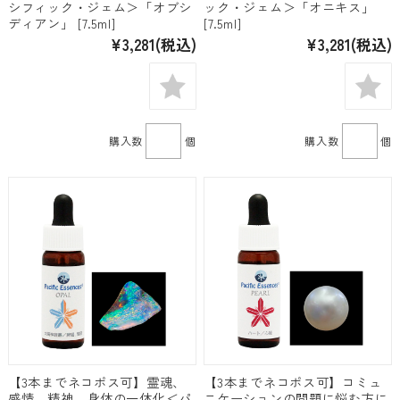
シフィック・ジェム＞「オブシ
ック・ジェム＞「オニキス」
ディアン」 [7.5ml]
[7.5ml]
¥3,281
(税込)
¥3,281
(税込)
購入数
個
購入数
個
【3本までネコポス可】霊魂、
【3本までネコポス可】コミュ
感情、精神、身体の一体化＜パ
ニケーションの問題に悩む方に