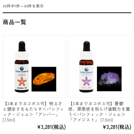
40件中1件～40件を表示
商品一覧
【3本までネコポス可】明るさ
【3本までネコポス可】憂鬱
と健全さをもたらす＜パシフィ
感、罪悪感を和らげ直観力を養
ック・ジェム＞「アンバー」
う＜パシフィック・ジェム＞
[7.5ml]
「アメジスト」 [7.5ml]
¥3,281
(税込)
¥3,281
(税込)