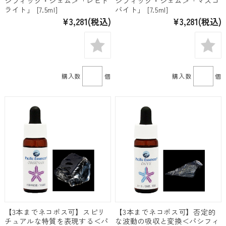
シフィック・ジェム＞「レピド
シフィック・ジェム＞「マスコ
ライト」 [7.5ml]
バイト」 [7.5ml]
¥3,281
(税込)
¥3,281
(税込)
購入数
個
購入数
個
【3本までネコポス可】スピリ
【3本までネコポス可】否定的
チュアルな特質を表現する＜パ
な波動の吸収と変換＜パシフィ