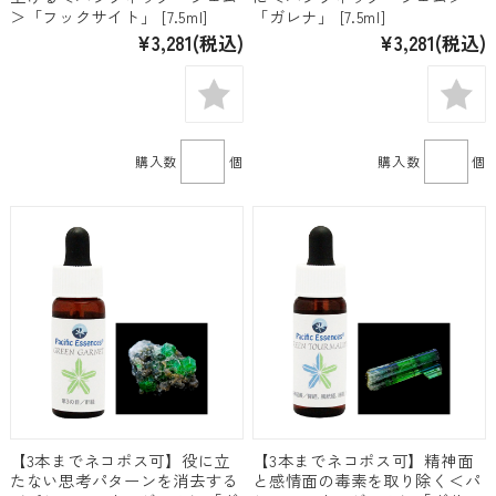
＞「フックサイト」 [7.5ml]
「ガレナ」 [7.5ml]
¥3,281
(税込)
¥3,281
(税込)
購入数
個
購入数
個
【3本までネコポス可】役に立
【3本までネコポス可】精神面
たない思考パターンを消去する
と感情面の毒素を取り除く＜パ