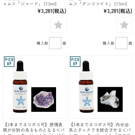
ェム＞「ジェード」 [7.5ml]
ム＞「クンツァイト」 [7.5ml]
¥3,281
(税込)
¥3,281
(税込)
購入数
個
購入数
個
【3本までネコポス可】感情表
【3本までネコポス可】内分泌
現が分別のあるものとなる＜パ
系とチャクラを統合させる＜パ