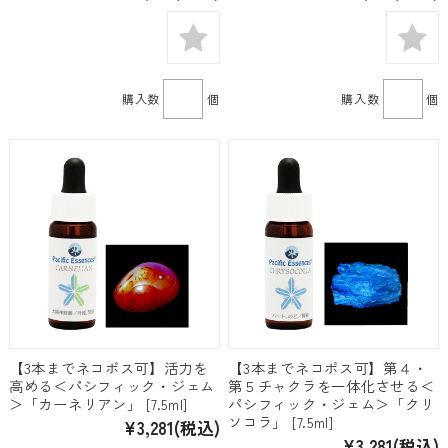
購入数
個
購入数
個
【3本までネコポス可】活力を
【3本までネコポス可】第４・
高める＜パシフィック・ジェム
第５チャクラを一体化させる＜
＞「カーネリアン」 [7.5ml]
パシフィック・ジェム＞「クリ
ソコラ」 [7.5ml]
¥3,281
(税込)
¥3,281
(税込)