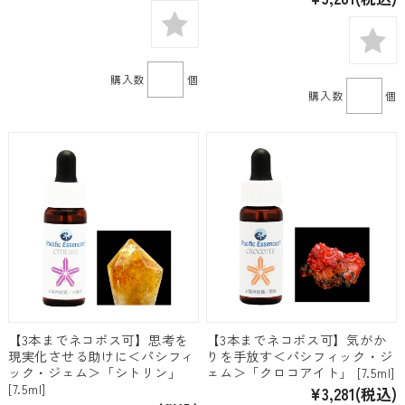
購入数
個
購入数
個
【3本までネコポス可】思考を
【3本までネコポス可】気がか
現実化させる助けに＜パシフィ
りを手放す＜パシフィック・ジ
ック・ジェム＞「シトリン」
ェム＞「クロコアイト」 [7.5ml]
[7.5ml]
¥3,281
(税込)