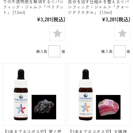
での不透明感を解消する＜パシ
自分を治す仕組みを整える＜パ
フィック・ジェム＞「ペリドッ
シフィック・ジェム＞「クォー
ト」 [7.5ml]
ツクリスタル」 [7.5ml]
¥3,281
(税込)
¥3,281
(税込)
購入数
個
購入数
個
【3本までネコポス可】愛と思
【3本までネコポス可】太陽神