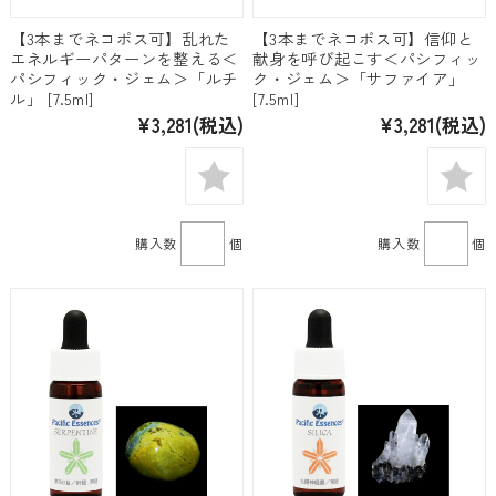
【3本までネコポス可】乱れた
【3本までネコポス可】信仰と
エネルギーパターンを整える＜
献身を呼び起こす＜パシフィッ
パシフィック・ジェム＞「ルチ
ク・ジェム＞「サファイア」
ル」 [7.5ml]
[7.5ml]
¥3,281
(税込)
¥3,281
(税込)
購入数
個
購入数
個