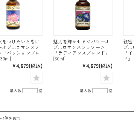
火をつけたいときに
魅力を輝かせる＜パワーオ
親密
ーオブ…ロマンスフ
ブ…ロマンスフラワー＞
ブ…
＞「パッションブレ
「ラディアンスブレンド」
「イ
30ml]
[30ml]
ド」 [
¥4,679
(税込)
¥4,679
(税込)
購入数
個
購入数
個
～4件を表示