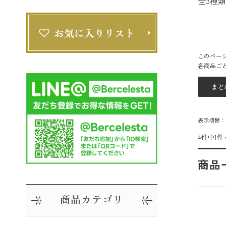
全3種
このペー
各商品ご
表示切替
4件中1件
商品
商品カテゴリ