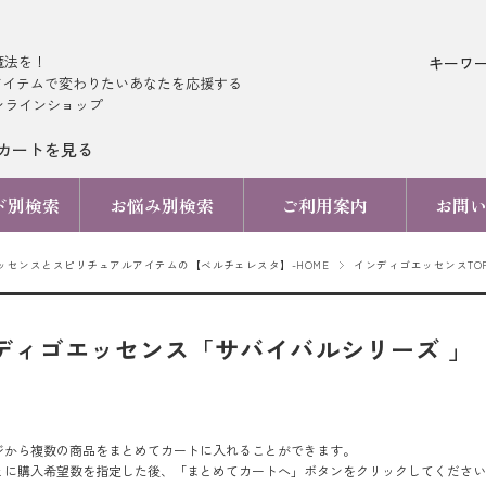
魔法を！
キーワ
アイテムで変わりたいあなたを応援する
ンラインショップ
カートを見る
ド別検索
お悩み別検索
ご利用案内
お問
ッセンスとスピリチュアルアイテムの【ベルチェレスタ】-HOME
インディゴエッセンスTO
ディゴエッセンス「サバイバルシリーズ 」
ジから複数の商品をまとめてカートに入れることができます。
とに購入希望数を指定した後、「まとめてカートへ」ボタンをクリックしてください