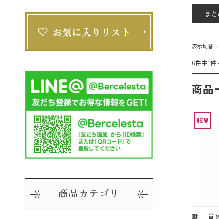
表示切替
6件中1件
商品
商品カテゴリ
朝目覚