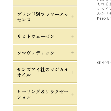
られる
に＜イ
ル＞「
ブランド別フラワーエッ
Keep B
センス
リヒトウェーゼン
ソマヴェディック
6件中1件
サンズアイ社のマジカル
オイル
ヒーリング＆リラクゼー
ション