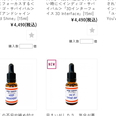
にフォーカスする＜
い時に＜インディゴ・サバ
され
ィゴ・サバイバル＞
イバル＞「3Dインターフェ
イン
ズアンドシャイン
イス 3D Interface」[15ml]
「ユ
d Shine」[15ml]
You'
¥4,490
(税込)
¥4,490
(税込)
購入数
個
購入数
個
くの不安や締め付け
目まいがしたり、気分が悪