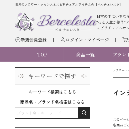
世界のフラワーエッセンスとスピリチュアルアイテムの【ベルチェレスタ】
日常の中に小さな
“心と人生が整う”
スピリチュアルオ
新規会員登録
ログイン・マイページ
TOP
商品一覧
ブラン
フラワーエ
キーワードで探す
イン
キーワード検索はこちら
商品名・ブランド名検索はこちら
このペー
各商品ご