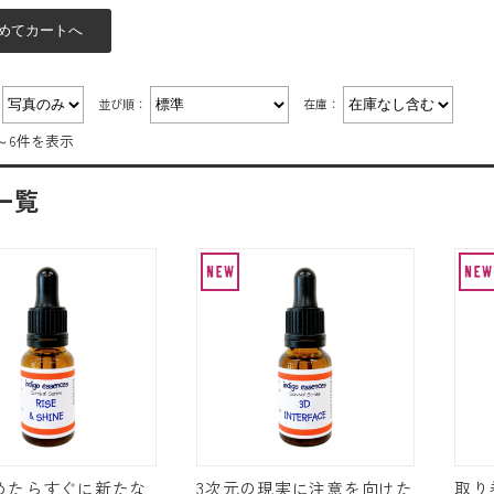
：
並び順：
在庫：
～6件を表示
一覧
めたらすぐに新たな
3次元の現実に注意を向けた
取り