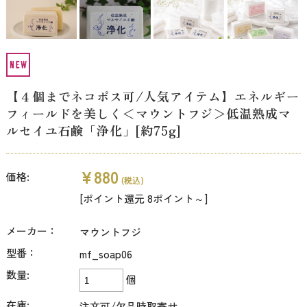
【４個までネコポス可/人気アイテム】エネルギー
フィールドを美しく＜マウントフジ＞低温熟成マ
ルセイユ石鹸「浄化」[約75g]
¥880
価格:
(税込)
[ポイント還元 8ポイント～]
メーカー：
マウントフジ
型番：
mf_soap06
数量:
個
在庫:
注文可/欠品時取寄せ