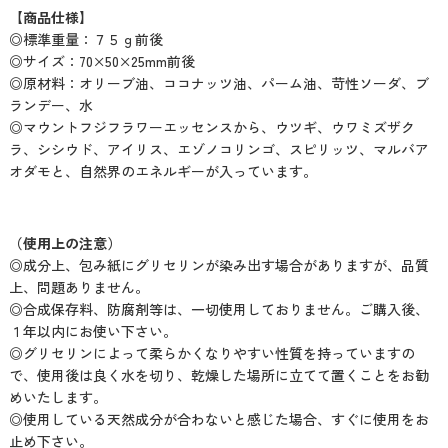
【商品仕様】
◎標準重量：７５ｇ前後
◎サイズ：70×50×25mm前後
◎原材料：オリーブ油、ココナッツ油、パーム油、苛性ソーダ、ブ
ランデー、水
◎マウントフジフラワーエッセンスから、ウツギ、ウワミズザク
ラ、シシウド、アイリス、エゾノコリンゴ、スピリッツ、マルバア
オダモと、自然界のエネルギーが入っています。
（使用上の注意）
◎成分上、包み紙にグリセリンが染み出す場合がありますが、品質
上、問題ありません。
◎合成保存料、防腐剤等は、一切使用しておりません。ご購入後、
１年以内にお使い下さい。
◎グリセリンによって柔らかくなりやすい性質を持っていますの
で、使用後は良く水を切り、乾燥した場所に立てて置くことをお勧
めいたします。
◎使用している天然成分が合わないと感じた場合、すぐに使用をお
止め下さい。