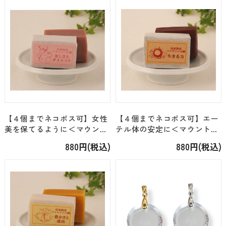
【４個までネコポス可】女性
【４個までネコポス可】エー
美を保てるように＜マウント
テル体の安定に＜マウントフ
フジ＞低温熟成マルセイユ石
ジ＞低温熟成マルセイユ石鹸
880円(税込)
880円(税込)
鹸「美しさとダイエット」
「生きる力」[約75g]
[約75g]