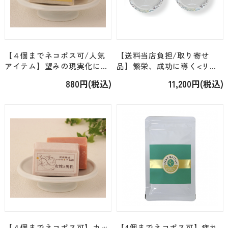
【４個までネコポス可/人気
【送料当店負担/取り寄せ
アイテム】望みの現実化に＜
品】繁栄、成功に導く<リヒ
マウントフジ＞低温熟成マル
トウェーゼン・ヘルプ/ジュ
880円(税込)
11,200円(税込)
セイユ石鹸「豊かさと成功」
エリー＞「アバンダンスクリ
[約75g]
スタル][クリップ2種類]
[23mm]
【４個までネコポス可】カッ
【4個までネコポス可】疲れ