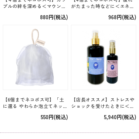
プルの絆を深める＜マウント
がたまった時などに＜エネル
フジ＞低温熟成マルセイユ石
ギークレンジングシリーズ＞
880円(税込)
968円(税込)
鹸「女性と男性」[約75g]
「ECバスソルト20g」[約2回
分]
【6個までネコポス可】「土
【店長オススメ】ストレスや
に還る やわらか泡立てネッ
ショックを受けたときに＜コ
ト」
ルテＰＨＩ＞「RQ7スプレ
550円(税込)
5,940円(税込)
ー」 [容量2種類]