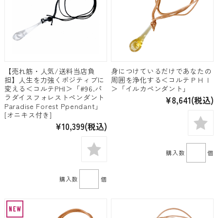
【売れ筋・人気/送料当店負
身につけているだけであなたの
担】人生を力強くポジティブに
周囲を浄化する＜コルテＰＨＩ
変える＜コルテPHI＞「#96.パ
＞「イルカペンダント」
ラダイスフォレストペンダント
¥8,641
(税込)
Paradise Forest Ppendant」
[オニキス付き]
¥10,399
(税込)
購入数
個
購入数
個