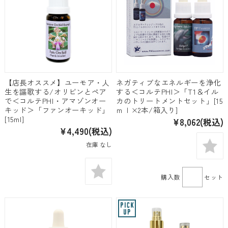
【店長オススメ】ユーモア・人
ネガティブなエネルギーを浄化
生を謳歌する/オリビンとペア
する＜コルテPHI＞「T1＆イル
で＜コルテPHI・アマゾンオー
カのトリートメントセット」[15
キッド＞「ファンオーキッド」
ｍｌ×2本/箱入り]
[15ml]
¥8,062
(税込)
¥4,490
(税込)
在庫 なし
購入数
セット