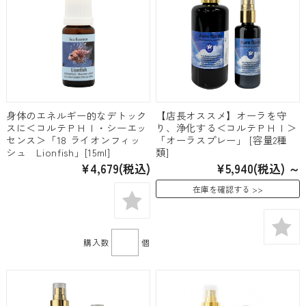
身体のエネルギー的なデトック
【店長オススメ】オーラを守
スに＜コルテＰＨＩ・シーエッ
り、浄化する＜コルテＰＨＩ＞
センス＞「18 ライオンフィッ
「オーラスプレー」 [容量2種
シュ Lionfish」[15ml]
類]
¥4,679
(税込)
¥5,940
(税込)
～
在庫を確認する
購入数
個