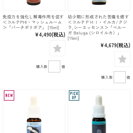
免疫力を強化し解毒作用を促す
幼少期に形成された苦痛を癒す
＜コルテPHI・マッシュルーム
＜コルテＰＨＩ・イルカ/クジ
＞「バーチポリポア」 [15ml]
ラ,シーエッセンス＞「ベルー
ガ Beluga (シロイルカ）」
¥4,490
(税込)
[15ml]
¥4,679
(税込)
購入数
個
購入数
個