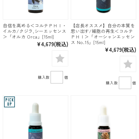
自信を高める＜コルテＰＨＩ・
【店長オススメ】自分の本質を
イルカ/クジラ,シーエッセンス
思い出す/細胞の再生＜コルテ
＞「オルカ Orca」[15ml]
ＰＨＩ＞「オーシャンエッセン
ス No.15」[15ml]
¥4,679
(税込)
¥4,679
(税込)
購入数
個
購入数
個