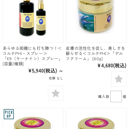
あらゆる困難にも打ち勝つ！＜
皮膚の活性化を促し、美しさを
コルテPHI・スプレー＞
蘇らせる＜コルテPHI＞「デル
「K9（ケーナイン）スプレー」
フクリーム」 [60g]
[容量2種類]
¥4,680
(税込)
¥5,940
(税込)
～
在庫 なし
購入数
個