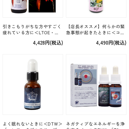
引きこもりがちな方やすごく
【店長オススメ】何らかの緊
疲れている方に＜LTOE・
急事態が起きたときに＜コル
C(M-Z)＞「スピリットオブラ
テPHI＞「RQ7（アールキュ
4,428円(税込)
4,490円(税込)
イフ Spirit of Life」 [15ml]
ーセブン）」[15ｍｌ]
よく眠れないときに＜DTW＞
ネガティブなエネルギーを浄