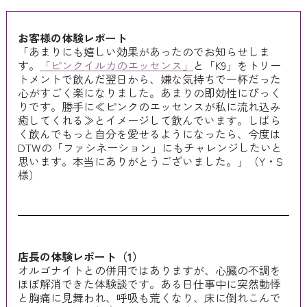
お客様の体験レポート
「あまりにも嬉しい効果があったのでお知らせしま
す。
「ピンクイルカのエッセンス」
と「K9」をトリー
トメントで飲んだ翌日から、嫌な気持ちで一杯だった
心がすごく楽になりました。あまりの即効性にびっく
りです。勝手に≪ピンクのエッセンスが私に流れ込み
癒してくれる≫とイメージして飲んでいます。しばら
く飲んでもっと自分を愛せるようになったら、今度は
DTWの「ファシネーション」にもチャレンジしたいと
思います。本当にありがとうございました。」（Y・S
様）
店長の体験レポート（1）
オルゴナイトとの併用ではありますが、心臓の不調を
ほぼ解消できた体験談です。ある日仕事中に突然動悸
と胸痛に見舞われ、呼吸も荒くなり、床に倒れこんで