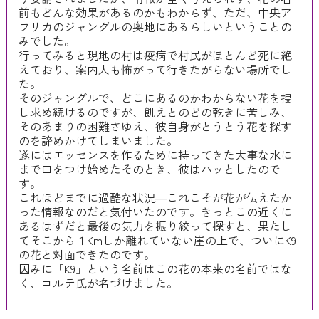
前もどんな効果があるのかもわからず、ただ、中央ア
フリカのジャングルの奥地にあるらしいということの
みでした。
行ってみると現地の村は疫病で村民がほとんど死に絶
えており、案内人も怖がって行きたがらない場所でし
た。
そのジャングルで、どこにあるのかわからない花を捜
し求め続けるのですが、飢えとのどの乾きに苦しみ、
そのあまりの困難さゆえ、彼自身がとうとう花を探す
のを諦めかけてしまいました。
遂にはエッセンスを作るために持ってきた大事な水に
まで口をつけ始めたそのとき、彼はハッとしたので
す。
これほどまでに過酷な状況―これこそが花が伝えたか
った情報なのだと気付いたのです。きっとこの近くに
あるはずだと最後の気力を振り絞って探すと、果たし
てそこから１Kmしか離れていない崖の上で、ついにK9
の花と対面できたのです。
因みに「K9」という名前はこの花の本来の名前ではな
く、コルテ氏が名づけました。