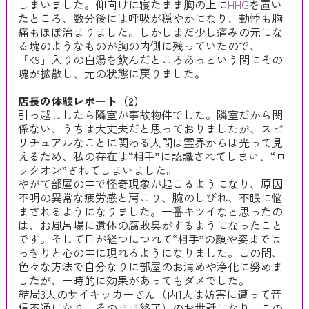
しまいました。仰向けに寝たまま胸の上に
HHG
を置い
たところ、数分後には呼吸が穏やかになり、動悸も胸
痛もほぼ治まりました。しかしまだ少し痛みの元にな
る塊のようなものが胸の内側に残っていたので、
「K9」入りの白湯を飲んだところあっという間にその
塊が拡散し、元の状態に戻りました。
店長の体験レポート（2）
引っ越ししたら隣室が事故物件でした。隣室だから関
係ない、うちは大丈夫だと思っておりましたが、スピ
リチュアルなことに関わる人間は霊界からは光って見
えるため、私の存在は“相手”に認識されてしまい、“ロ
ックオン”されてしまいました。
やがて部屋の中で怪奇現象が起こるようになり、原因
不明の異常な疲労感と肩こり、腕のしびれ、不眠に悩
まされるようになりました。一番キツイなと思ったの
は、お風呂場に遺体の腐敗臭がするようになったこと
です。そして日が経つにつれて“相手”の顔や姿までは
っきりと心の中に現れるようになりました。この間、
色々な方法で自分なりに部屋のお清めや浄化に努めま
したが、一時的に効果があってもダメでした。
結局3人のサイキッカーさん（内1人は妨害に遭って音
信不通になり、そのまま終了）のお世話になり、この