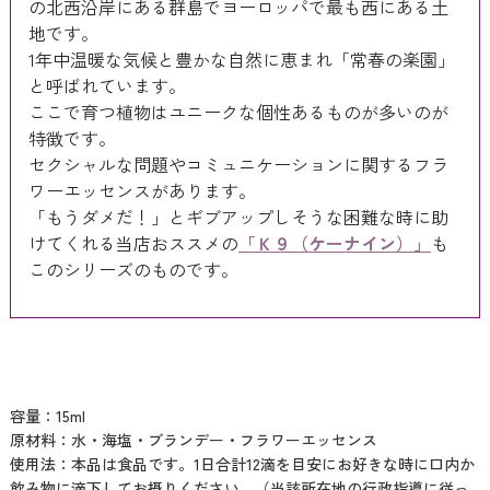
の北西沿岸にある群島でヨーロッパで最も西にある土
地です。
1年中温暖な気候と豊かな自然に恵まれ「常春の楽園」
と呼ばれています。
ここで育つ植物はユニークな個性あるものが多いのが
特徴です。
セクシャルな問題やコミュニケーションに関するフラ
ワーエッセンスがあります。
「もうダメだ！」とギブアップしそうな困難な時に助
けてくれる当店おススメの
「Ｋ９（ケーナイン）」
も
このシリーズのものです。
容量：15ml
原材料：水・海塩・ブランデー・フラワーエッセンス
使用法：本品は食品です。1日合計12滴を目安にお好きな時に口内か
飲み物に滴下してお摂りください。（当該所在地の行政指導に従っ