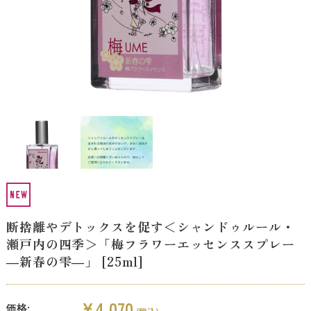
断捨離やデトックスを促す＜シャンドゥルール・
瀬戸内の四季＞「梅フラワーエッセンススプレー
―新春の雫―」 [25ml]
¥4,070
価格: