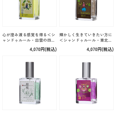
心が澄み渡る感覚を得る＜シ
輝かしく生きていきたい方に
ャンドゥルール・出雲の四季
＜シャンドゥルール・東北の
＞「小待宵草 フラワーエッセ
四季＞「クロモジ フラワーエ
4,070円(税込)
4,070円(税込)
ンススプレー ―光の雫―」
ッセンススプレー ―生命の雫
[25ml]
―」 [30ml]