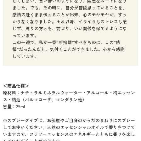
してしまい、言い合いのようになり、険悪なムードになり
ました。でも、その時に、自分が普段思っていることを、
感情の赴くまま伝えることが出来、心のモヤモヤが、すっ
かりなくなりました。それ以降、イライラもストレスも感
じず、周りの方とも、前より、いい関係を保てるようにな
っています。
この一連で、私が一番”断捨離”すべきものは、この”感
情”だったんだと、気付くことができました。心から感謝
しています。
＜商品仕様＞
原材料：ナチュラルミネラルウォーター・アルコール・梅エッセン
ス・精油（パルマローザ、マンダリン他）
容量：25ml
※スプレータイプは、お部屋やご自身のからだのまわりにスプレー
してお使いください。天然のエッセンシャルオイルで香りをつけて
いますので、フラワーエッセンスのエネルギーとともに香りを楽し