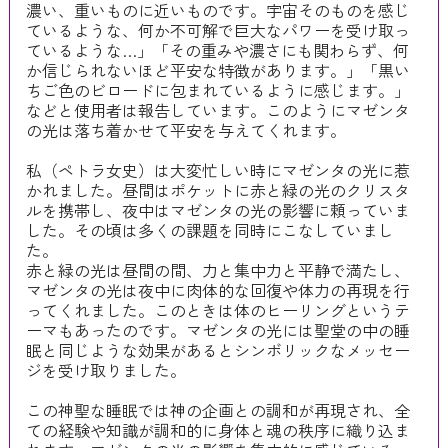
濃い、重いものに近いものです。宇宙そのものを感じ
ているような、何か不可解で巨大なパワーを受け取っ
ているような…」「その重みや濃さにも関わらず、何
か信じられないほど平安な特徴があります。」「黒い
ちご色のビロードに包まれているように感じます。」
などと使用者は報告しています。このようにマゼンタ
の光は落ち着かせて平安を与えてくれます。
私（ペトラ女史）は大変忙しい時にマゼンタの光に惹
かれました。昼間はポケットに赤と緑の光のクリスタ
ルを携帯し、夜中はマゼンタの光の影響に頼っていま
した。その頃は多くの課題を同時にこなしていまし
た。
赤と緑の光は昼間の間、力と集中力と平静で満たし、
マゼンタの光は夜中に肉体的な回復や体力の再現を行
ってくれました。このときは体のヒーリングというテ
ーマもあったのです。マゼンタの光には聖堂の中の睡
眠と同じような効果があるとシンボリックなメッセー
ジを受け取りました。
この神聖な睡眠では神の企画との調和が再現され、全
ての経験や知識が調和的に身体と魂の秩序に織り込ま