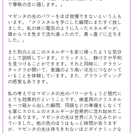
で尊敬の念に値します。」
マゼンタの光のパワーをほぼ我慢できないという人も
います。「クリスタルを手にした瞬間にまたすぐ放し
ました。私の体に電気のように入ったエネルギーが、
頭からつま先まで流れ通ったので、真っ直ぐに立ちま
した。」
また別の人はこのエネルギーを家に帰ったような気分
として説明しています。リラックスし、静けさや平和
を見つけることができます。それと同時に、クラウン
チャクラが開いて、意識のより高い次元につながって
いることを体験しています。また、グラウンディング
の感覚もあります。
私の考えではマゼンタの光のパワーがちょうど現代に
とても効果的だということです。検査用のクリスタル
を一つ箱から出した瞬間、同調などの準備をしなくて
も掌にエロヒムのエネルギーが自発的に流れ始めたこ
とがあります。マゼンタの光は世界に入り込みたがっ
ていました。他の色のほうはもっと時間があります
が、マゼンタの光は待ちきれないほどダイナミックな