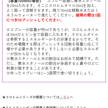
【容量100mlの場合】
スプレー容器に無水エタノール
を20ml入れます。そこにエロヒムオイル10mlを加え、
よく振って溶解させます。残り70mlは精製水またはミ
ネラルウォーターで満たしてください。
使用の際は1回
につき10プッシュしてください。
※スプレーの容量が何mlであろうが、エロヒムオイル
は10mlひとビン全て容器に入れます。エロヒムオイル
は希釈するとエネルギーがその分薄まるからです。そ
のため噴霧する際はプッシュする回数を容量に応じて
増やす必要があります。そうしないと必要なエネルギ
ーが伝わらなくなります。
※無水エタノールと水の割合はお好みで結構です。た
だし、無水エタノールの割合が多過ぎると鼻やのどに
刺激が強すぎることがあります。
※作ったスプレーは2～3週間で使い切りましょう。
★エロヒムシリーズの概要については
こちら
へ
★リヒトウェーゼンの概要と創始者については
こちら
へ