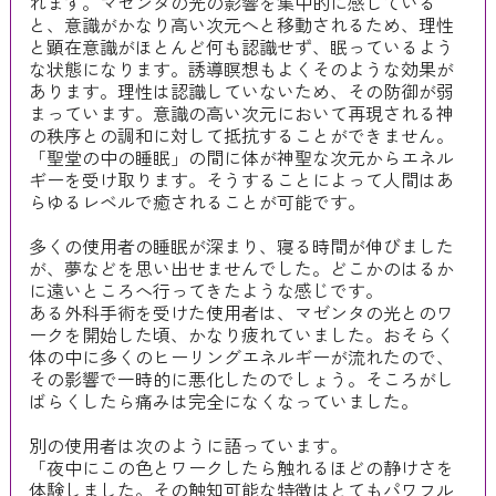
れます。マゼンタの光の影響を集中的に感じている
と、意識がかなり高い次元へと移動されるため、理性
と顕在意識がほとんど何も認識せず、眠っているよう
な状態になります。誘導瞑想もよくそのような効果が
あります。理性は認識していないため、その防御が弱
まっています。意識の高い次元において再現される神
の秩序との調和に対して抵抗することができません。
「聖堂の中の睡眠」の間に体が神聖な次元からエネル
ギーを受け取ります。そうすることによって人間はあ
らゆるレベルで癒されることが可能です。
多くの使用者の睡眠が深まり、寝る時間が伸びました
が、夢などを思い出せませんでした。どこかのはるか
に遠いところへ行ってきたような感じです。
ある外科手術を受けた使用者は、マゼンタの光とのワ
ークを開始した頃、かなり疲れていました。おそらく
体の中に多くのヒーリングエネルギーが流れたので、
その影響で一時的に悪化したのでしょう。そころがし
ばらくしたら痛みは完全になくなっていました。
別の使用者は次のように語っています。
「夜中にこの色とワークしたら触れるほどの静けさを
体験しました。その触知可能な特徴はとてもパワフル