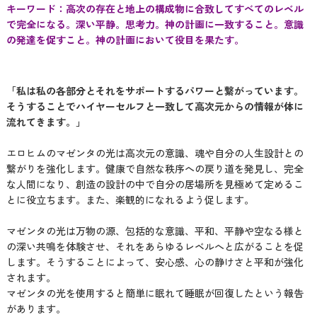
キーワード：高次の存在と地上の構成物に合致してすべてのレベル
で完全になる。深い平静。思考力。神の計画に一致すること。意識
の発達を促すこと。神の計画において役目を果たす。
「私は私の各部分とそれをサポートするパワーと繋がっています。
そうすることでハイヤーセルフと一致して高次元からの情報が体に
流れてきます。」
エロヒムのマゼンタの光は高次元の意識、魂や自分の人生設計との
繋がりを強化します。健康で自然な秩序への戻り道を発見し、完全
な人間になり、創造の設計の中で自分の居場所を見極めて定めるこ
とに役立ちます。また、楽観的になれるよう促します。
マゼンタの光は万物の源、包括的な意識、平和、平静や空なる様と
の深い共鳴を体験させ、それをあらゆるレベルへと広がることを促
します。そうすることによって、安心感、心の静けさと平和が強化
されます。
マゼンタの光を使用すると簡単に眠れて睡眠が回復したという報告
があります。