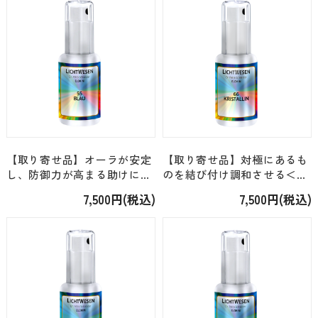
【取り寄せ品】オーラが安定
【取り寄せ品】対極にあるも
し、防御力が高まる助けに＜
のを結び付け調和させる＜リ
リヒトウェーゼン・エロヒム
ヒトウェーゼン・エロヒム＞
7,500円(税込)
7,500円(税込)
＞「01. 青の光・エッセンス
「12. クリスタルの光・エッ
スプレー」 [30ml]
センススプレー」 [30ml]