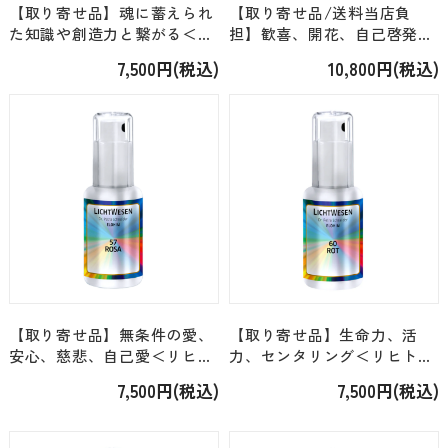
【取り寄せ品】魂に蓄えられ
【取り寄せ品/送料当店負
た知識や創造力と繋がる＜リ
担】歓喜、開花、自己啓発＜
ヒトウェーゼン・エロヒム＞
リヒトウェーゼン・エロヒム
7,500円(税込)
10,800円(税込)
「08. ターコイズの光・エッ
＞「02. エロヒムオイル・黄
センススプレー」 [30ml]
色の光」 [10ml]
【取り寄せ品】無条件の愛、
【取り寄せ品】生命力、活
安心、慈悲、自己愛＜リヒト
力、センタリング＜リヒトウ
ウェーゼン・エロヒム＞
ェーゼン・エロヒム＞「06.
7,500円(税込)
7,500円(税込)
「03. ピンクの光・エッセン
赤の光・エッセンススプレ
ススプレー」 [30ml]
ー」 [30ml]