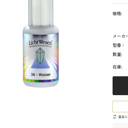
価格:
メーカ
型番：
数量:
在庫:
返品に