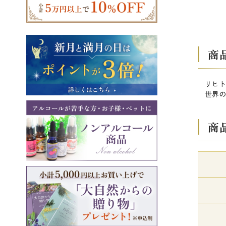
商
リヒト
世界の
商