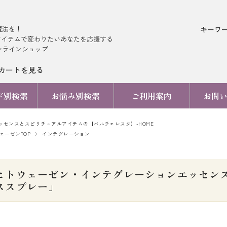
魔法を！
キーワ
アイテムで変わりたいあなたを応援する
ンラインショップ
カートを見る
ド別検索
お悩み別検索
ご利用案内
お問
ッセンスとスピリチュアルアイテムの【ベルチェレスタ】-HOME
ェーゼンTOP
インテグレーション
ヒトウェーゼン・インテグレーションエッセンス 
ススプレー」