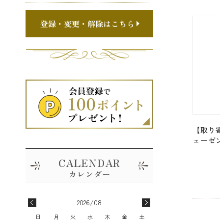
ー」[30
登録・変更・解除はこちら
【取り
ェーゼ
ョン＞「ク
（水晶
レー」[3
2026/08
日
月
火
水
木
金
土