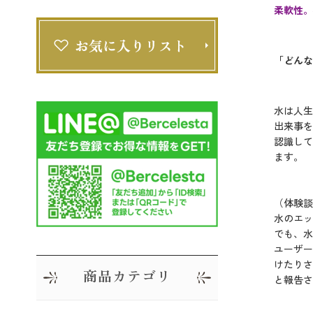
柔軟性。
「どんな
水は人生
出来事を
認識して
ます。
（体験談
水のエッ
でも、水
ユーザー
けたりさ
商品カテゴリ
と報告さ