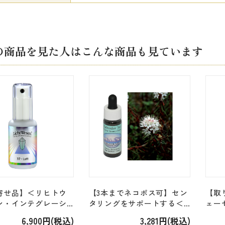
の商品を見た人はこんな商品も見ています
寄せ品】＜リヒトウ
【3本までネコポス可】セン
【取
ン・インテグレーシ
タリングをサポートする＜
ェー
ルフト Luft （空
アラスカン＞「ラブラドー
ョン＞
6,900円(税込)
3,281円(税込)
エッセンススプレ
ルティー Labrador Tea」
陽）