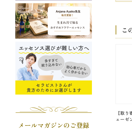
こ
【取り
ェーゼ
メールマガジンのご登録
ョン＞「
気）・