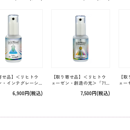
ml]
[7.5ml]
ー」[3
寄せ品】＜リヒトウ
【取り寄せ品】＜リヒトウ
【取
ン・インテグレーシ
ェーゼン・創造の光＞「71.
ェー
リスタル Kristall
創造の緑の光 エッセンスス
ョン＞
6,900円(税込)
7,500円(税込)
）・エッセンススプ
プレー Gruner Strahl」
（木
0ml]
[30ml]
ー」[3