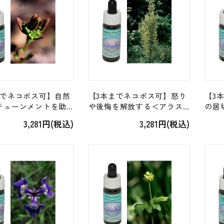
までネコポス可】自然
【3本までネコポス可】怒り
【3
チューンメントを助
や後悔を解放する＜アラス
の居
アラスカン＞「コマ
カン＞「マウンテンワーム
強く
3,281円(税込)
3,281円(税込)
[7.5ml]
ウッド Mountain
＞「
Wormwood」 [7.5ml]
Parsn