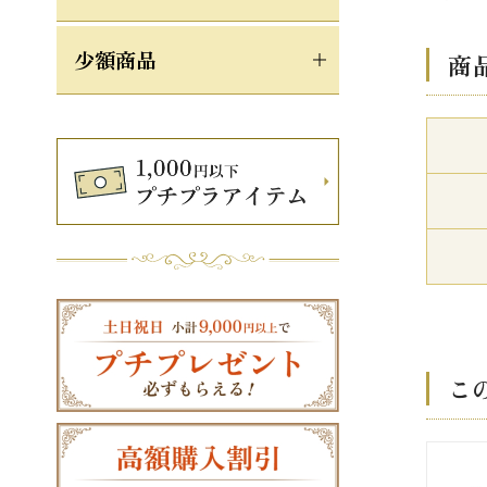
少額商品
商
こ