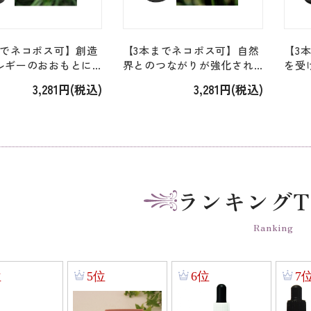
までネコポス可】創造
【3本までネコポス可】自然
【3
ルギーのおおもとに
界とのつながりが強化され
を受
る＜アラスカン＞
る＜アラスカン＞「モーシ
＞「
3,281円(税込)
3,281円(税込)
ドアイリス Wild
ャテル Moschatel」 [7.5ml]
Alpin
.5ml]
ランキングT
Ranking