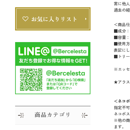
常に他人
過去の
＜商品仕
■成分：
■容量： 7
■使用方
表記にし
■トリー
※エッセ
★アラス
＜ネコポ
指定不可
商品カテゴリ
ネコポス
※他の商
ます。