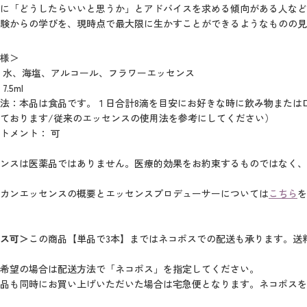
に「どうしたらいいと思うか」とアドバイスを求める傾向がある人など
経験からの学びを、現時点で最大限に生かすことができるようなものの
様＞
 水、海塩、アルコール、フラワーエッセンス
.5ml
法：本品は食品です。１日合計8滴を目安にお好きな時に飲み物または
ております/従来のエッセンスの使用法を参考にしてください）
トメント： 可
ンスは医薬品ではありません。医療的効果をお約束するものではなく、
カンエッセンスの概要とエッセンスプロデューサーについては
こちら
を
ス可＞
この商品【単品で3本】まではネコポスでの配送も承ります。送料
希望の場合は配送方法で「ネコポス」を指定してください。
品も同時にお買い上げいただいた場合は宅急便となります。ネコポスを