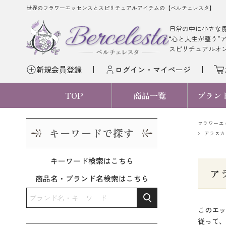
世界のフラワーエッセンスとスピリチュアルアイテムの【ベルチェレスタ】
日常の中に小さな
“心と人生が整う”
スピリチュアルオ
新規会員登録
ログイン・マイページ
TOP
商品一覧
ブラン
フラワーエ
キーワードで探す
アラスカ
キーワード検索はこちら
ア
商品名・ブランド名検索はこちら
このエッ
従って