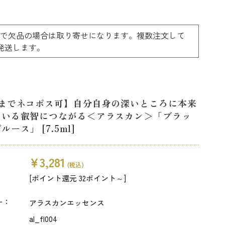
ーで欠品の場合は取り寄せになります。複数注文して
料で発送します。
本までネコポス可】自分自身の深いところに本来
ている叡智につながる＜アラスカン＞「ブラッ
ース」 [7.5ml]
¥3,281
(税込)
[ポイント還元 32ポイント～]
ー：
アラスカンエッセンス
al_fl004