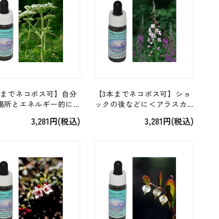
本までネコポス可】自分
【3本までネコポス可】ショ
場所とエネルギー的に
ックの後などに＜アラスカ
つながる＜アラスカン
ン＞「ホワイトファイヤー
3,281円(税込)
3,281円(税込)
カウパースニップ Cow
ウィード」 [7.5ml]
ip」 [7.5ml]