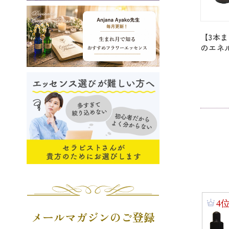
【3本
のエネ
つなが
「ワイル
Iris」 [7
メールマガジンのご登録