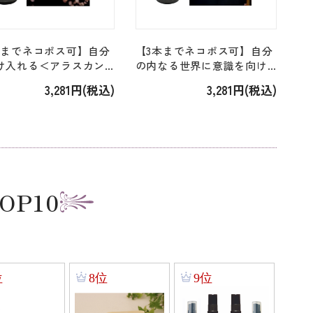
本までネコポス可】自分
【3本までネコポス可】自分
け入れる＜アラスカン
の内なる世界に意識を向け
アルパインアゼリア
られる＜アラスカン＞「カ
3,281円(税込)
3,281円(税込)
e Azalea」 [7.5ml]
サンドラ Cassandra」
[7.5ml]
OP10