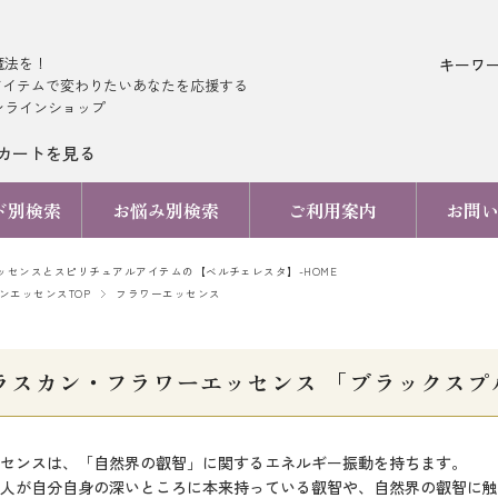
魔法を！
キーワ
アイテムで変わりたいあなたを応援する
ンラインショップ
カートを見る
ド別検索
お悩み別検索
ご利用案内
お問
ッセンスとスピリチュアルアイテムの【ベルチェレスタ】-HOME
ンエッセンスTOP
フラワーエッセンス
ラスカン・フラワーエッセンス 「ブラックスプルース 
センスは、「自然界の叡智」に関するエネルギー振動を持ちます。
、人が自分自身の深いところに本来持っている叡智や、自然界の叡智に触