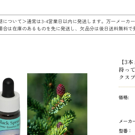
期について＞通常は3-4営業日以内に発送します。万一メーカ
場合は在庫のあるものを先に発送し、欠品分は後日送料無
【3
持っ
クスプル
価格:
メーカ
型番：