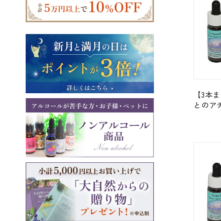
【3本
とのア
ける＜
ンドラ」 