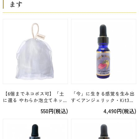
ます
【6個までネコポス可】「土
「今」に生きる感覚を生み出
に還る やわらか泡立てネッ
す＜アンジェリック・Kit3＞
ト」
「71.フル・エンボディメン
550円(税込)
4,490円(税込)
ト・オブ・ザ・ソウル」
[15ml]