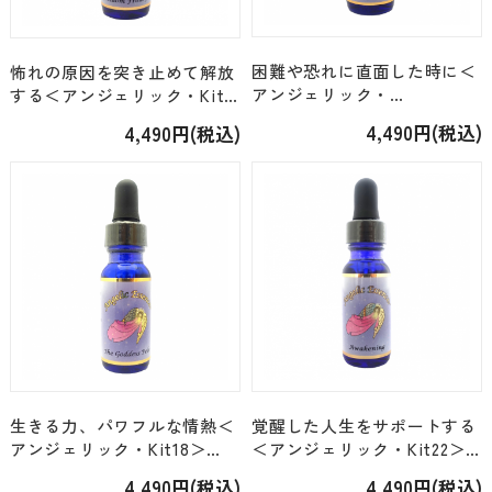
困難や恐れに直面した時に＜
怖れの原因を突き止めて解放
アンジェリック・
する＜アンジェリック・Kit1
Kit14/Kit26＞「50.カレッ
他＞「69.フリーダム・フロ
4,490円(税込)
4,490円(税込)
ジ」[15ml]
ム・フィア」[15ml]
生きる力、パワフルな情熱＜
覚醒した人生をサポートする
アンジェリック・Kit18＞
＜アンジェリック・Kit22＞
「76.ゴッデス・ペレ」[15ml]
「20.アウェイクニング
4,490円(税込)
4,490円(税込)