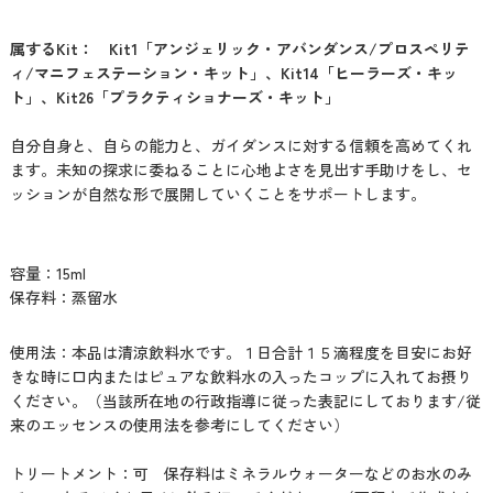
属するKit： Kit1「アンジェリック・アバンダンス/プロスペリテ
ィ/マニフェステーション・キット」、Kit14「ヒーラーズ・キッ
ト」、Kit26「プラクティショナーズ・キット」
自分自身と、自らの能力と、ガイダンスに対する信頼を高めてくれ
ます。未知の探求に委ねることに心地よさを見出す手助けをし、セ
ッションが自然な形で展開していくことをサポートします。
容量：15ml
保存料：蒸留水
使用法：本品は清涼飲料水です。１日合計１５滴程度を目安にお好
きな時に口内またはピュアな飲料水の入ったコップに入れてお摂り
ください。（当該所在地の行政指導に従った表記にしております/従
来のエッセンスの使用法を参考にしてください）
トリートメント：可 保存料はミネラルウォーターなどのお水のみ