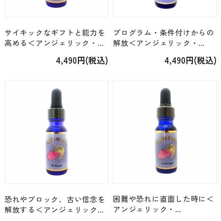
サイキックなギフトと能力を
プログラム・条件付けからの
高める＜アンジェリック・
解放＜アンジェリック・
Kit4/Kit21/Kit26＞「189.ス
Kit1/Kit26＞「30.バーシン
4,490円(税込)
4,490円(税込)
ティミュレーション」[15ml]
グ・ア・ニュー・ライフ」
[15ml]
困難や恐れに直面した時に＜
恐れやブロック、古い信念を
アンジェリック・
解放する＜アンジェリック・
Kit14/Kit26＞「50.カレッ
Kit26＞「164.リリース」