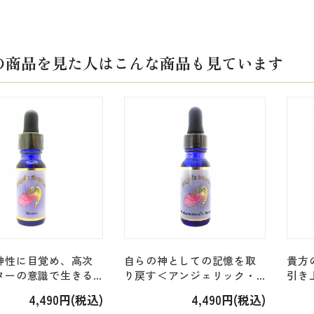
の商品を見た人はこんな商品も見ています
神性に目覚め、高次
自らの神としての記憶を取
貴方
ターの意識で生きる
り戻す＜アンジェリック・
引き
ェリック・S121-
S121-160＞「134.モハメッ
ク・S
4,490円(税込)
4,490円(税込)
「135.モーゼ
ド・メッセージ
トレベ