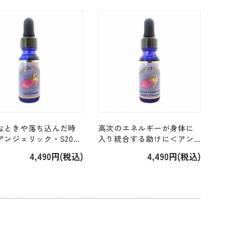
]
なときや落ち込んだ時
高次のエネルギーが身体に
アンジェリック・S201-
入り統合する助けに＜アン
＞「204.アップリフトメ
ジェリック・Kit12＞「155.
4,490円(税込)
4,490円(税込)
[15ml]
フィジカル・コンポーネン
ト」[15ml]