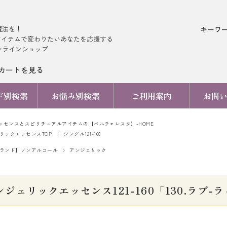
魔法を！
キーワ
アイテムで変わりたいあなたを応援する
ンラインショップ
カートを見る
ド別検索
お悩み別検索
ご利用案内
お問
ッセンスとスピリチュアルアイテムの【ベルチェレスタ】-HOME
リックエッセンスTOP
シングル121-160
ランド】ノンアルコール
アンジェリック
ンジェリックエッセンス121-160「130.ラブ-ライ