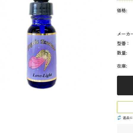
価格:
メーカ
型番：
数量:
在庫:
返品に