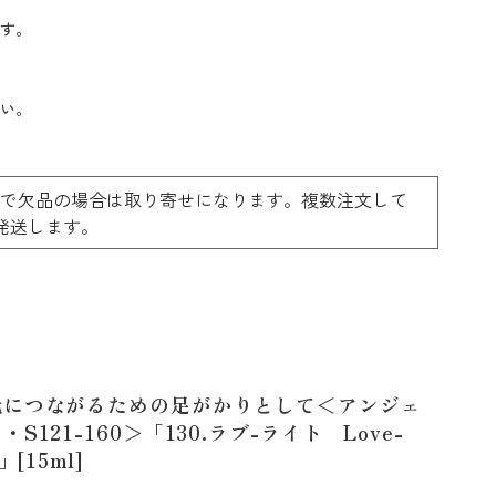
す。
い。
ーで欠品の場合は取り寄せになります。複数注文して
料で発送します。
元につながるための足がかりとして＜アンジェ
・S121-160＞「130.ラブ-ライト Love-
」[15ml]