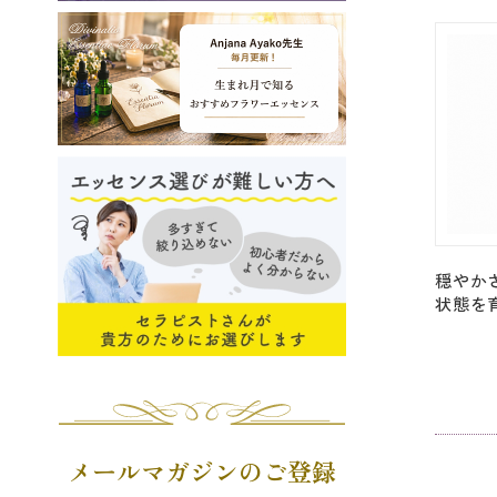
Moses」
穏やか
状態を
ク・S20
ニティ」[
メールマガジンのご登録