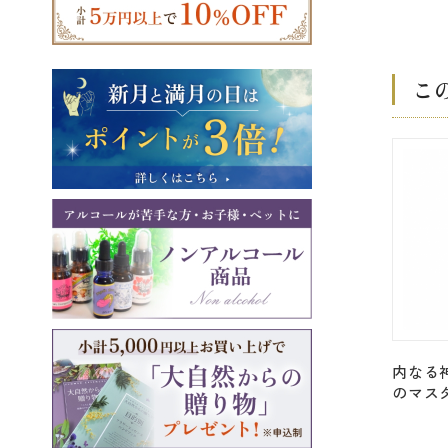
こ
内なる
のマス
＜アンジ
160＞