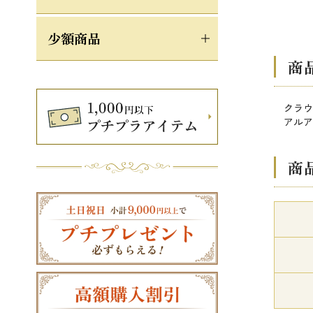
少額商品
商
クラウ
アルア
商