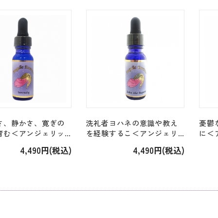
[15ml]
Mohammed's Message」
[15ml
[15ml]
さ、静かさ、寛ぎの
洗礼者ヨハネの意識や教え
憂鬱
育む＜アンジェリッ
を経験するこ＜アンジェリ
に＜
1-240＞「223.セレ
ック・S81-120＞「115.ジョ
240
4,490円(税込)
4,490円(税込)
15ml]
ン・ザ・バプテスト John
ント」
the Baptist」[15ml]