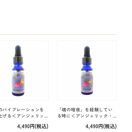
のバイブレーションを
「魂の暗夜」を経験してい
上げる＜アンジェリッ
る時に＜アンジェリック・
121-160＞「140.ネクス
S161-200＞「184.ソウル・
4,490円(税込)
4,490円(税込)
ル Next Level」
ライト Soul Light」[15ml]