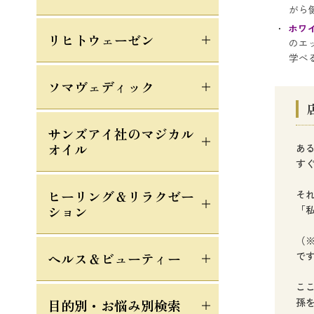
がら
ホワ
リヒトウェーゼン
のエ
学べ
ソマヴェディック
サンズアイ社のマジカル
オイル
あ
す
ヒーリング＆リラクゼー
そ
ション
「
（
ヘルス＆ビューティー
で
こ
孫
目的別・お悩み別検索