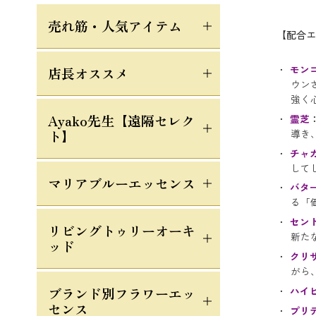
売れ筋・人気アイテム
【配合エ
モン
店長オススメ
ウン
強く
Ayako先生【遠隔セレク
霊芝
導き
ト】
チャ
して
マリアブルーエッセンス
バタ
る「
セン
リビングトゥリーオーキ
新た
ッド
クリ
がら
ハイ
ブランド別フラワーエッ
センス
プリ