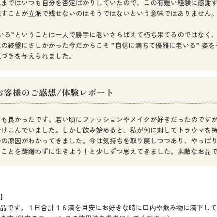
れまではいつも自分を否定ばかりしていたので、この有難い経験に感謝
残すことが立派で残せないのはそうではないという意味ではありません
老いる”ということは一人で勝手に老いさらばえて朽ち果てるのではなく
生の終盤にさしかかった今だからこそ ”自信に満ちて優雅に老いる” 姿
気づきを与えられました。
お客様のご感想/体験レポート
ても良かったです。若い頃にファッションやメイクが好きだったのです
老けこんでいました。しかし飲み始めると、私が何に対してトラウマを
かの原因がわかってきました。今は気持ちを取り戻しつつあり、やっぱ
くことを躊躇わずに生きよう！と少しずつ思えてきました。素敵なお品
】
品です。１日合計１６滴を目安にお好きな時に口内や飲み物に滴下して