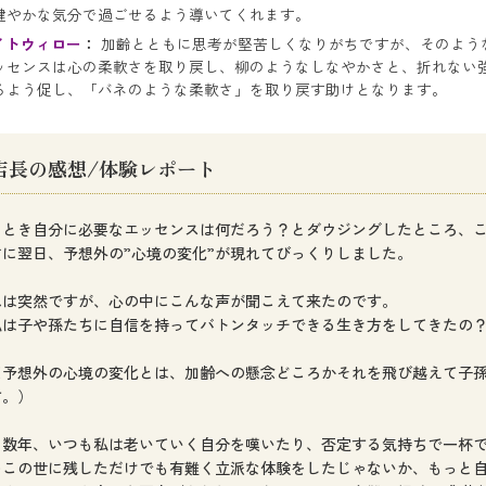
健やかな気分で過ごせるよう導いてくれます。
イトウィロー
：
加齢とともに思考が堅苦しくなりがちですが、そのよう
ッセンスは心の柔軟さを取り戻し、柳のようなしなやかさと、折れない
るよう促し、「バネのような柔軟さ」を取り戻す助けとなります。
店長の感想/体験レポート
るとき自分に必要なエッセンスは何だろう？とダウジングしたところ、
ぐに翌日、予想外の”心境の変化”が現れてびっくりしました。
れは突然ですが、心の中にこんな声が聞こえて来たのです。
私は子や孫たちに自信を持ってバトンタッチできる生き方をしてきたの
※予想外の心境の変化とは、加齢への懸念どころかそれを飛び越えて子
す。）
こ数年、いつも私は老いていく自分を嘆いたり、否定する気持ちで一杯
をこの世に残しただけでも有難く立派な体験をしたじゃないか、もっと