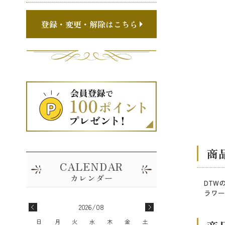
登録・変更・解除はこちら
商
DTW
ラワー
2026/08
日
月
火
水
木
金
土