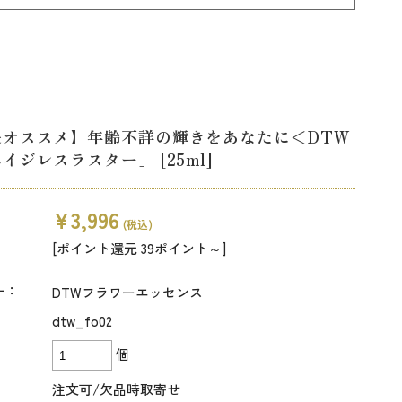
長オススメ】年齢不詳の輝きをあなたに＜DTW
イジレスラスター」 [25ml]
¥3,996
(税込)
[ポイント還元 39ポイント～]
ー：
DTWフラワーエッセンス
dtw_fo02
個
注文可/欠品時取寄せ