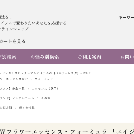
魔法を！
キーワ
アイテムで変わりたいあなたを応援する
ンラインショップ
カートを見る
ド別検索
お悩み別検索
ご利用案内
お問
ッセンスとスピリチュアルアイテムの【ベルチェレスタ】-HOME
ラワーエッセンスTOP
フォーミュラ
ススメ】商品一覧
エッセンス（飲用）
ランド】ノンアルコール
その他
お悩み別
輝く女性性
TWフラワーエッセンス・フォーミュラ 「エイ