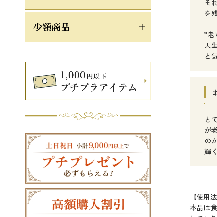
そ
を
少額商品
”
人
と
と
が
の
輝
【使用法
本品は食