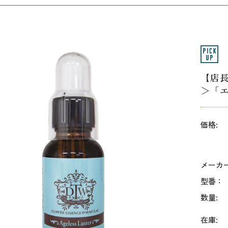
【店
＞「エ
価格:
メーカ
型番：
数量:
在庫: