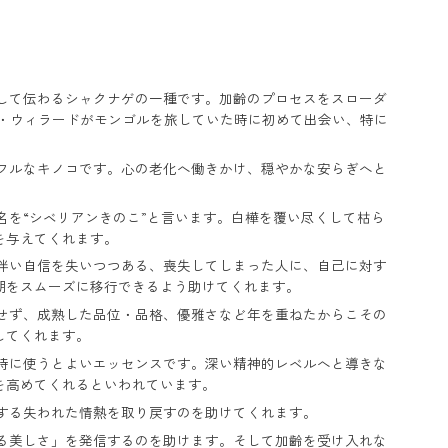
して伝わるシャクナゲの一種です。加齢のプロセスをスローダ
ー・ウィラードがモンゴルを旅していた時に初めて出会い、特に
フルなキノコです。心の老化へ働きかけ、穏やかな安らぎへと
を“シベリアンきのこ”と言います。白樺を覆い尽くして枯ら
を与えてくれます。
伴い自信を失いつつある、喪失してしまった人に、自己に対す
期をスムーズに移行できるよう助けてくれます。
せず、成熟した品位・品格、優雅さなど年を重ねたからこその
してくれます。
時に使うとよいエッセンスです。深い精神的レベルへと導きな
を高めてくれるといわれています。
する失われた情熱を取り戻すのを助けてくれます。
る美しさ」を発信するのを助けます。そして加齢を受け入れな