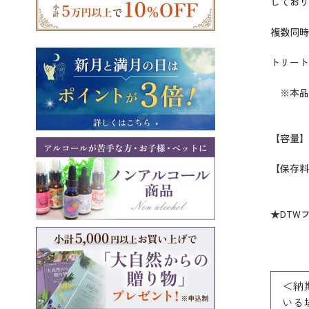
しており
複数同時
トリート
※本品
【容量】 
【保存料
★DTW
＜納
いる