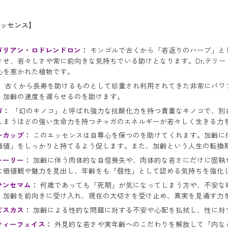
ッセンス】
ゴリアン・ロドレンドロン
：
モンゴルで古くから「若返りのハーブ」と
させ、若々しさや常に前向きな気持ちでいる助けとなります。Dr.テリ
心を惹かれた植物です。
：
古くから長寿を助けるものとして珍重され利用されてきた非常にパワ
、加齢の速度を遅らせるのを助けます。
ガ
：
「幻のキノコ」と呼ばれ強力な抗酸化力を持つ貴重なキノコで、別名
しまうほどの強い生命力を持つチャガのエネルギーが若々しく生きる力
ーカップ
：
このエッセンスは自尊心を保つのを助けてくれます。加齢に
価値」をしっかりと持てるよう促します。また、加齢という人生の転換
トーリー
：
加齢に伴う肉体的な自信喪失や、肉体的な若さにだけに固執
な価値観や魅力を見出し、年齢をも「個性」として認める気持ちを強化
サンセマム
：
何歳であっても「死期」が気になってしまう方や、不安な
、加齢を前向きに受け入れ、現在の大切さを受け止め、真実を見通す力
ビスカス
：
加齢による性的な問題に対する不安や心配を払拭し、性に対
ティーフェイス
：
外見的な若さや実年齢へのこだわりを解放して「内な