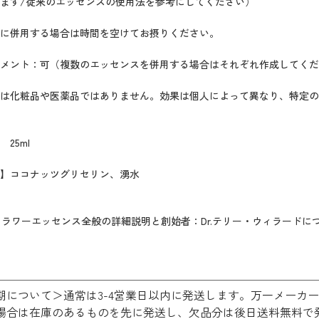
ます/従来のエッセンスの使用法を参考にしてください）
に併用する場合は時間を空けてお摂りください。
メント：可（複数のエッセンスを併用する場合はそれぞれ作成してくだ
は化粧品や医薬品ではありません。効果は個人によって異なり、特定の
25ml
】ココナッツグリセリン、湧水
フラワーエッセンス全般の詳細説明と創始者：Dr.テリー・ウィラードに
期について＞通常は3-4営業日以内に発送します。万一メーカ
場合は在庫のあるものを先に発送し、欠品分は後日送料無