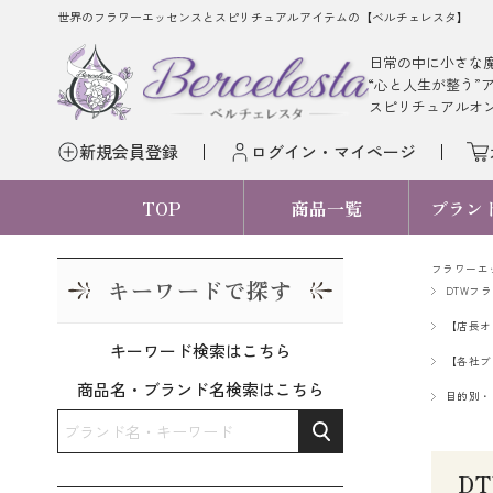
世界のフラワーエッセンスとスピリチュアルアイテムの【ベルチェレスタ】
日常の中に小さな
“心と人生が整う”
スピリチュアルオ
新規会員登録
ログイン・マイページ
TOP
商品一覧
ブラン
フラワーエ
キーワードで探す
DTWフ
【店長オ
キーワード検索はこちら
【各社ブ
商品名・ブランド名検索はこちら
目的別・
D