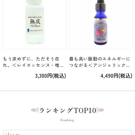
もう求めずに、ただそう在
最も高い振動のエネルギーに
れ。＜レイエッセンス・唯我
つながる＜アンジェリック・
＞「無戻（もどることな
Kit3/Kit21＞「104.ハイ・バ
3,300円(税込)
4,490円(税込)
し）」 [24ml]
イブ」[15ml]
ランキングTOP10
Ranking