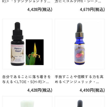
R)＞「リデンプションドリー
方に＜コルテPHI・シー＞
ム Redemption Dream」
「カニ (Crab)」 [15ml]
4,428円(税込)
4,679円(税込)
[15ml]
自分であることに落ち着きを
手放すことや信頼する力を高
与える＜LTOE・S(H-R)＞
める＜アンジェリック・
「ハラトゥハート Hara to
Kit2/Kit4/Kit26＞「124.レ
4,428円(税込)
4,490円(税込)
Heart 」 [15ml]
ッティング・ゴー」[15ml]