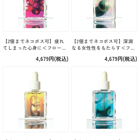
【2個までネコポス可】疲れ
【2個までネコポス可】深淵
てしまった心身に＜フローラ
なる女性性をもたらす＜フロ
コロナ・ジェム＞「ガーネッ
ーラコロナ・ジェム＞「ブラ
4,679円(税込)
4,679円(税込)
ト」 [15ml]
ックパール」 [15ml]