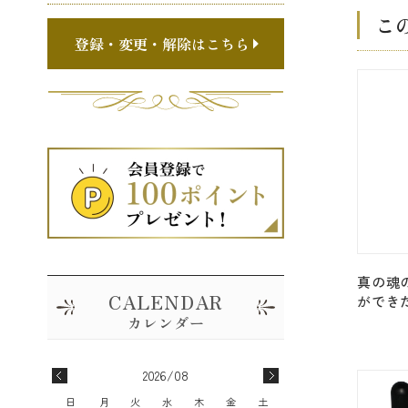
こ
登録・変更・解除はこちら
真の魂
ができ
その他
ーソード 
[30ml]
2026/08
日
月
火
水
木
金
土