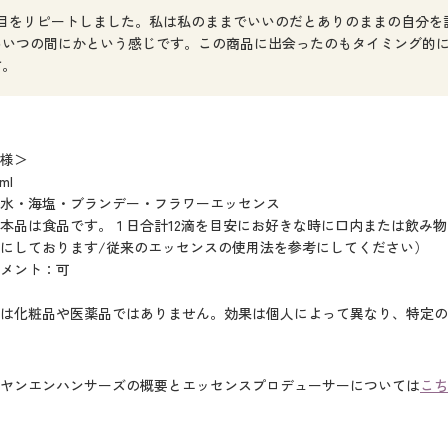
本目をリピートしました。私は私のままでいいのだとありのままの自分を
わいつの間にかという感じです。この商品に出会ったのもタイミング的
す。
様＞
ml
水・海塩・ブランデー・フラワーエッセンス
本品は食品です。１日合計12滴を目安にお好きな時に口内または飲み
にしております/従来のエッセンスの使用法を参考にしてください）
メント：可
は化粧品や医薬品ではありません。効果は個人によって異なり、特定の
ヤンエンハンサーズの概要とエッセンスプロデューサーについては
こち