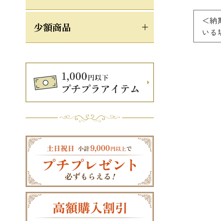
＜納
少額商品
いる