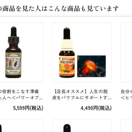
の商品を見た人はこんな商品も見ています
の役割をこなす準備
【店長オススメ】人生の脱
自分
た人へ＜パワーオブ…
皮をパワフルにサポートす
＜ヒ
ブレンド＞「シルバ
る＜ヒマラヤン・トランス
ミュー
5,599円(税込)
4,490円(税込)
Silversword」
フォーメーション＞「グラ
ガ」 [15ml]