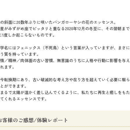
の斜面に20数年ぶりに咲いたバンガローヤシの花のエッセンス。
星がみずがめ座でピッタリと重なる2020年12月の冬至に、その翌朝ま
年に1度しか起こらないものです。
学名にはフェニックス（不死鳥）という言葉が入っていますが、まさに
う質を持っています。
情／精神／肉体面の古い習慣、無意識のうちに人格や行動に影響を与え
れます。
今転換期にあり、古い破滅的な考え方や在り方を超えていく必要に駆ら
とができます。
まるで太陽が温かく差し込んでくるように、私たちに再生と癒しをもた
てくれるエッセンスです。
お客様のご感想/体験レポート