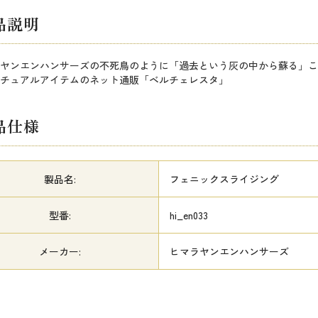
品説明
ヤンエンハンサーズの不死鳥のように「過去という灰の中から蘇る」こ
チュアルアイテムのネット通販「ベルチェレスタ」
品仕様
製品名:
フェニックスライジング
型番:
hi_en033
メーカー:
ヒマラヤンエンハンサーズ