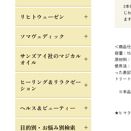
2
じ
リヒトウェーゼン
ま
ソマヴェディック
＜商品仕
容量：15
サンズアイ社のマジカル
原材料：
オイル
使用法：
った表記
トリート
ヒーリング＆リラクゼー
ション
※本品
ヘルス＆ビューティー
★ヒマラ
目的別・お悩み別検索