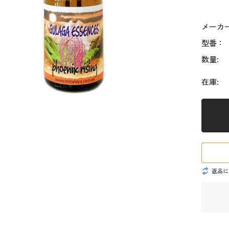
メーカ
型番：
数量:
在庫:
返品に