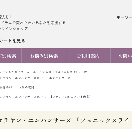
魔法を！
キーワ
アイテムで変わりたいあなたを応援する
ンラインショップ
カートを見る
ド別検索
お悩み別検索
ご利用案内
お問
ッセンスとスピリチュアルアイテムの【ベルチェレスタ】-HOME
ンフラワーエンハンサーズTOP
エンハンサーズ
お悩み別
人生の岐路
ンフラワーエンハンサーズTOP
【ブランド内レコメンド商品】
マラヤン・エンハンサーズ 「フェニックスライジング 