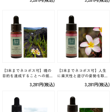
ハワイアン＞「ドワーフポイ
ベル・ハワイアン＞「プアケ
ンシアナ」 [7.5ml]
ニケニ」 [7.5ml]
【3本までネコポス可】魂の
【3本までネコポス可】人生
目的を達成することへの抵抗
に楽天性と遊びの姿勢を取り
を焼き尽くす＜ジェーンベ
入れる＜ジェーンベル・ハワ
3,281円(税込)
3,281円(税込)
ル・ハワイアン＞「ラバ」
イアン＞「プルメリア」
[7.5ml]
[7.5ml]