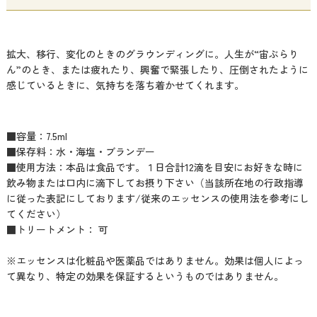
拡大、移行、変化のときのグラウンディングに。人生が“宙ぶらり
ん”のとき、または疲れたり、興奮で緊張したり、圧倒されたように
感じているときに、気持ちを落ち着かせてくれます。
■容量：7.5ml
■保存料：水・海塩・ブランデー
■使用方法：本品は食品です。１日合計12滴を目安にお好きな時に
飲み物または口内に滴下してお摂り下さい（当該所在地の行政指導
に従った表記にしております/従来のエッセンスの使用法を参考にし
てください）
■トリートメント： 可
※エッセンスは化粧品や医薬品ではありません。効果は個人によっ
て異なり、特定の効果を保証するというものではありません。