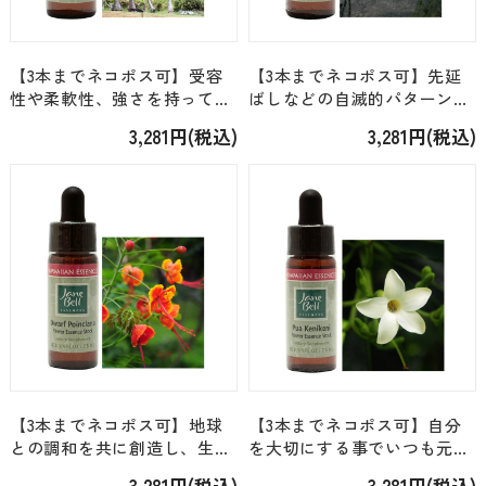
【3本までネコポス可】受容
【3本までネコポス可】先延
性や柔軟性、強さを持って変
ばしなどの自滅的パターンを
化に向き合う＜ジェーンベ
転換する＜ジェーンベル・ハ
3,281円(税込)
3,281円(税込)
ル・ハワイアン＞「ココナッ
ワイアン＞「カルデラ」
ツパーム」 [7.5ml]
[7.5ml]
【3本までネコポス可】地球
【3本までネコポス可】自分
との調和を共に創造し、生命
を大切にする事でいつも元気
を祝福する＜ジェーンベル・
でいられるように＜ジェーン
3,281円(税込)
3,281円(税込)