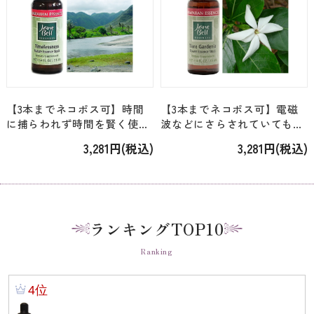
【3本までネコポス可】時間
【3本までネコポス可】電磁
に捕らわれず時間を賢く使う
波などにさらされていても快
＜ジェーンベル・ハワイアン
適に肉体の中にいられる＜ジ
3,281円(税込)
3,281円(税込)
＞「タイムレスネス」 [7.5ml]
ェーンベル・ハワイアン＞
「ティアレガーデニア」
[7.5ml]
ランキングTOP10
Ranking