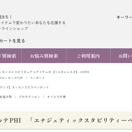
魔法を！
キーワ
アイテムで変わりたいあなたを応援する
ンラインショップ
カートを見る
ド別検索
お悩み別検索
ご利用案内
お問
ッセンスとスピリチュアルアイテムの【ベルチェレスタ】-HOME
HIエッセンスTOP
ペンダント
ランド】エッセンス入りペンダント
お悩み別
プロテクション
オイルその他
ルテPHI 「エナジェティックスタビリティ