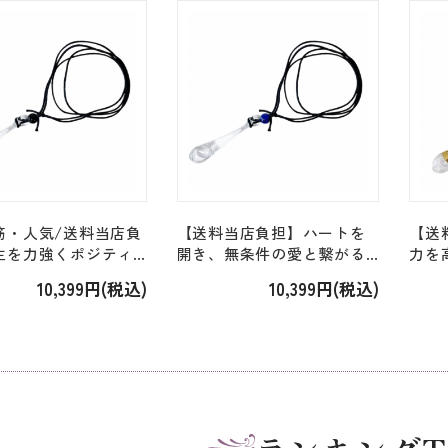
nt」
筋・人気/送料当店負
【送料当店負担】ハートを
【送
生を力強くポジティ
開き、無条件の愛と繋がる
力を
る＜コルテPHI＞
＜コルテPHI＞「#164.ライ
ロッ
10,399円(税込)
10,399円(税込)
.パラダイスフォレス
スティングペンダント
ンメ
ト Paradise
Raisting Pendant」［ラピ
Mamm
t Ppendant」[オニキ
スラズリ付き］
ック