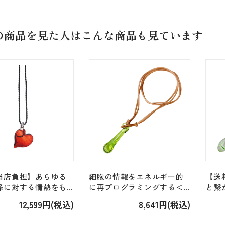
の商品を見た人はこんな商品も見ています
当店負担】あらゆる
細胞の情報をエネルギー的
【送
係に対する情熱をも
に再プログラミングする＜
と繋
＜ブッシュ＞「パッ
コルテＰＨＩ＞「ベルーガ
ップ
12,599円(税込)
8,641円(税込)
ートハートペンダン
（シロイルカ）ペンダン
「エ
ionate Heart
ト」