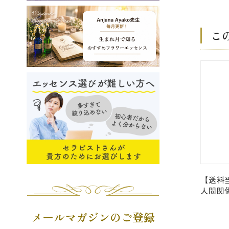
こ
【送料
人間関
たらす
ショネ
メールマガジンのご登録
ト Pass