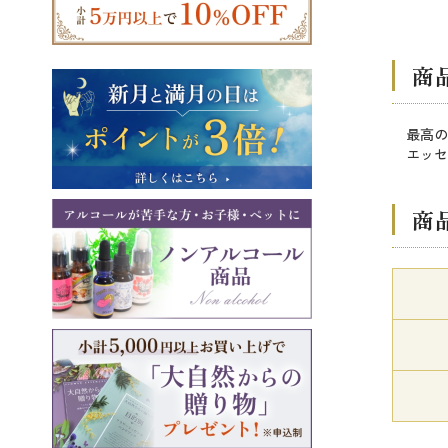
商
最高の
エッセ
商