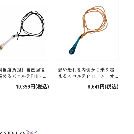
[シトリン付]
料当店負担】自己回復
影や恐れを内側から乗り超
高める＜コルテPHI・ク
える＜コルテＰＨＩ＞「オ
プサークル＞「#185 マ
ルカペンダント Orca
10,399円(税込)
8,641円(税込)
ンドルフペンダント
Pendat」
endorf Pendant」[ロ
クリスタル付]