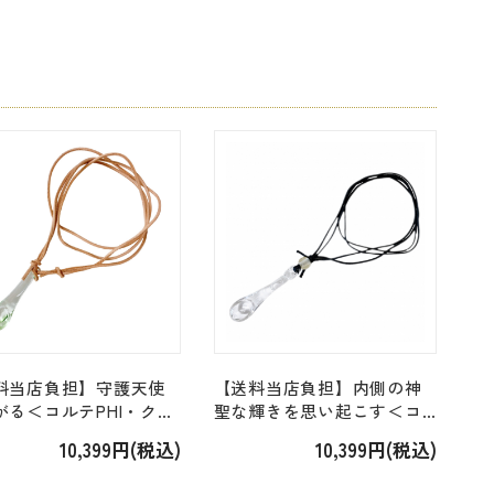
料当店負担】守護天使
【送料当店負担】内側の神
がる＜コルテPHI・クロ
聖な輝きを思い起こす＜コ
サークル/オーシャン＞
ルテPHI・クロップサークル
10,399円(税込)
10,399円(税込)
ンジェルペンダント」
＞「#190 ビューティーペン
ダント Bearty Pendant」