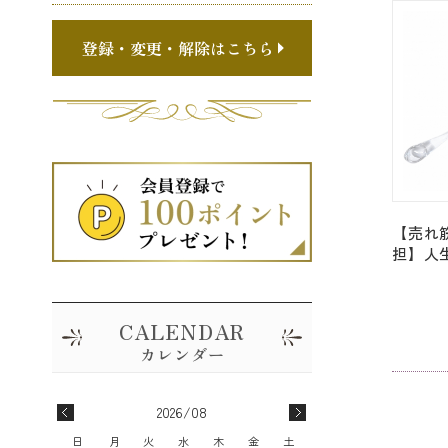
Penda
登録・変更・解除はこちら
【売れ
担】人
ブに変え
「#96
トペンダン
Fores
ス付き]
2026/08
日
月
火
水
木
金
土