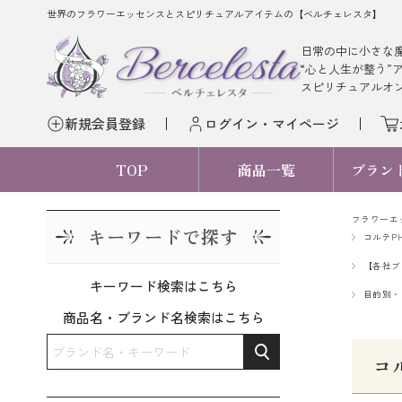
世界のフラワーエッセンスとスピリチュアルアイテムの【ベルチェレスタ】
日常の中に小さな
“心と人生が整う”
スピリチュアルオ
新規会員登録
ログイン・マイページ
TOP
商品一覧
ブラン
フラワーエ
キーワードで探す
コルテP
【各社ブ
キーワード検索はこちら
目的別・
商品名・ブランド名検索はこちら
コ