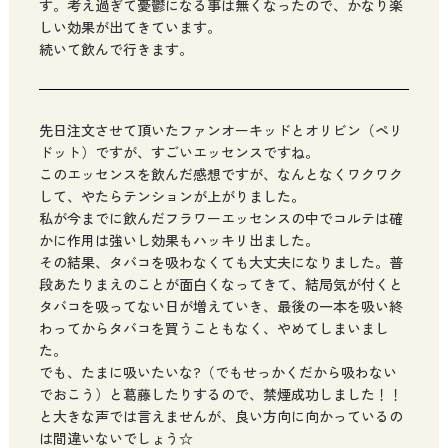
す。考え過ぎて憂鬱になる事は無くなったので、かなり楽
しい効果が出てきています。
続いて飲んで行きます。
先日注文させて頂いたファンオーキッドとオリビン（ペリ
ドット）ですが、すごいエッセンスですね。
このエッセンスを飲んだ感想ですが、なんとなくワクワク
して、やたらテンションが上がりました。
私が今までに飲んだフラワーエッセンスの中でコルテは確
かに作用は強いし効果もハッキリ出ました。
その結果、タバコを吸わなくても大丈夫になりました。普
段あたりまえのことが面白くなってきて、結局気が付くと
タバコを吸ってない日が増えていき、最後の一本を吸い終
わってからタバコを買うこともなく、やめてしまいまし
た。
でも、たまに吸いたいな?（でもせっかくだから吸わない
でおこう）と葛藤したりするので、禁煙成功しました！！
と大きな声では言えませんが、良い方向に向かっているの
は間違いないでしょう☆