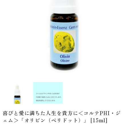
喜びと愛に満ちた人生を貴方に＜コルテPHI・ジ
ェム＞「オリビン（ペリドット）」 [15ml]