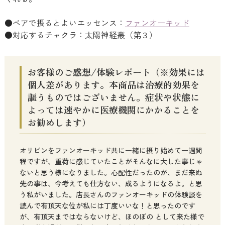
●ペアで摂るとよいエッセンス：
ファンオーキッド
●対応するチャクラ：太陽神経叢（第３）
お客様のご感想/体験レポート（※効果には
個人差があります。本商品は治療的効果を
謳うものではございません。症状や状態に
よっては速やかに医療機関にかかることを
お勧めします）
オリビンをファンオーキッド共に一緒に摂り始めて一週間
程ですが、重荷に感じていたことがそんなに大した事じゃ
ないと思う様になりました。心配性だったのが、まだ来ぬ
先の事は、今考えても仕方ない、成るようになるよ。と思
う私がいました。店長さんのファンオーキッドの体験談を
読んで有頂天な位が私には丁度いいな！と思ったのです
が、有頂天まではならないけど、ほのぼの として来た様で