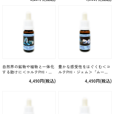
境＞「ポーラーアイス Polar
ー」 [容量2種類]
Ice」 [容量2種類]
自然界の鉱物や植物と一体化
豊かな感受性をはぐくむ＜コ
する助けに＜コルテPHI・ジ
ルテPHI・ジェム＞「ムーン
ェム＞「アマゾナイト」
ストーン」 [15ml]
4,490円(税込)
4,490円(税込)
[15ml]