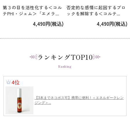
第３の目を活性化する＜コル
否定的な感情に起因するブロ
テPHI・ジェム＞「エメラル
ックを解除する＜コルテ
ド」 [15ml]
PHI・マッシュルーム＞「ス
4,490円(税込)
4,490円(税込)
リッパリージャック」 [15ml]
ランキングTOP10
Ranking