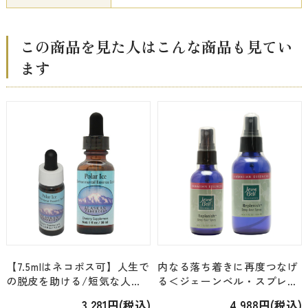
この商品を見た人はこんな商品も見てい
ます
【7.5mlはネコポス可】人生で
内なる落ち着きに再度つなげ
の脱皮を助ける/短気な人に
る＜ジェーンベル・スプレー
もオススメ＜アラスカン・環
＞ 「レプレニッシュスプレ
3,281円(税込)
4,988円(税込)