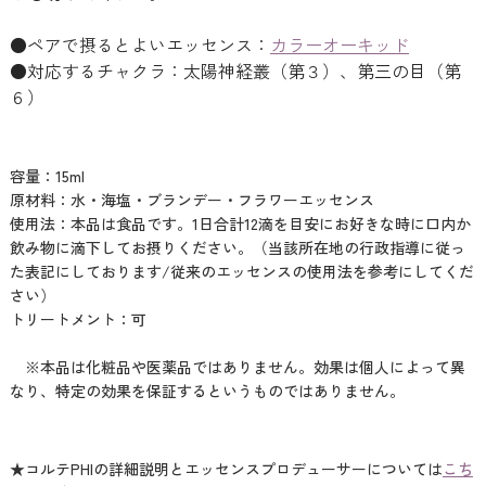
●ペアで摂るとよいエッセンス：
カラーオーキッド
●対応するチャクラ：太陽神経叢（第３）、第三の目（第
６）
容量：15ml
原材料：水・海塩・ブランデー・フラワーエッセンス
使用法：本品は食品です。1日合計12滴を目安にお好きな時に口内か
飲み物に滴下してお摂りください。（当該所在地の行政指導に従っ
た表記にしております/従来のエッセンスの使用法を参考にしてくだ
さい）
トリートメント：可
※本品は化粧品や医薬品ではありません。効果は個人によって異
なり、特定の効果を保証するというものではありません。
★コルテPHIの詳細説明とエッセンスプロデューサーについては
こち