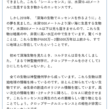
てきました。これら「シーエッセンス」は、水深10-40メート
ルに生息する生き物からのエッセンスです。
しかし2018年、「深海の生物でエッセンスを作るように」と
の夢を見ました。水深1000メートルより深い海に生息する生物
です。水深800メートル以下は光も届きませんので、これら生
物は暗黒の中、非常に高い水圧の中で生きています。驚くべき
ことは、これら生物が6600万～2億5000万年以上前から、すで
に地球上に存在していたということです。
初めて深海生物を見たとき、コルテさんは目を丸くしまし
た。「まるで神聖幾何学だ。クロップサークルを小さくして3
Ｄにしたものじゃないか」と。
全ての生物は神聖幾何学から成っています。これら生物は原
始地球の情報を持っているのです。ほとんど知られていない生
物ですが、全生命の創造のオリジナル情報を宿しています。高
い次元の情報を第1・2チャクラに降ろし、ＤＮＡに統合させま
す。これらエッセンスは再生のための素晴らしい贈り物となる
ことでしょう。クロップサークルエッセンスとの相性が非常に
良いエッセンスです。