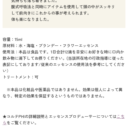
気持ちも落ち着きました。
腹式呼吸法と同時にアイテムを使用して頭の中がスッキリ
して前向きにこれからの事が考えられます。
体も楽になりました。
容量：15ml
原材料：水・海塩・ブランデー・フラワーエッセンス
使用法：本品は食品です。1日合計12滴を目安にお好きな時に口内か
飲み物に滴下してお摂りください。(当該所在地の行政指導に従った
表記にしております/従来のエッセンスの使用法を参考にしてくださ
い）
トリートメント：可
※本品は化粧品や医薬品ではありません。効果は個人によって異
なり、特定の効果を保証するというものではありません。
★コルテPHIの詳細説明とエッセンスプロデューサーについては
こち
ら
をご覧ください。