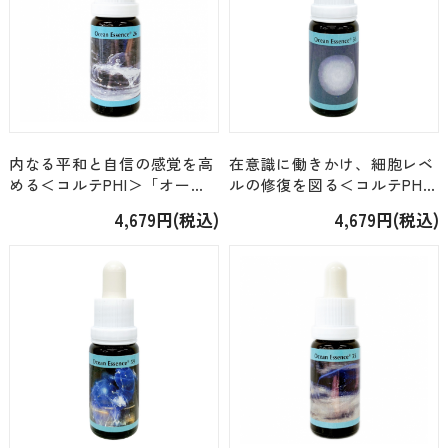
内なる平和と自信の感覚を高
在意識に働きかけ、細胞レベ
める＜コルテPHI＞「オーシ
ルの修復を図る＜コルテPHI
ャンエッセンス No.26」
＞「オーシャンエッセンス
4,679円(税込)
4,679円(税込)
[15ml]
No.56」[15ml]