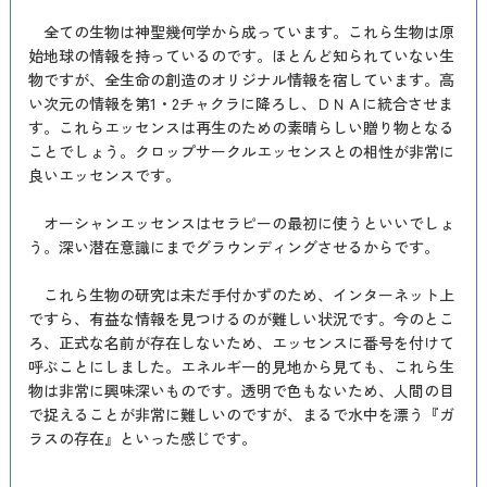
全ての生物は神聖幾何学から成っています。これら生物は原
始地球の情報を持っているのです。ほとんど知られていない生
物ですが、全生命の創造のオリジナル情報を宿しています。高
い次元の情報を第1・2チャクラに降ろし、ＤＮＡに統合させま
す。これらエッセンスは再生のための素晴らしい贈り物となる
ことでしょう。クロップサークルエッセンスとの相性が非常に
良いエッセンスです。
オーシャンエッセンスはセラピーの最初に使うといいでしょ
う。深い潜在意識にまでグラウンディングさせるからです。
これら生物の研究は未だ手付かずのため、インターネット上
ですら、有益な情報を見つけるのが難しい状況です。今のとこ
ろ、正式な名前が存在しないため、エッセンスに番号を付けて
呼ぶことにしました。エネルギー的見地から見ても、これら生
物は非常に興味深いものです。透明で色もないため、人間の目
で捉えることが非常に難しいのですが、まるで水中を漂う『ガ
ラスの存在』といった感じです。