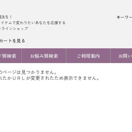
魔法を！
キーワ
アイテムで変わりたいあなたを応援する
ンラインショップ
カートを見る
ド別検索
お悩み別検索
ご利用案内
お問
のページは見つかりません。
れたかＵＲＬが変更されたため表示できません。