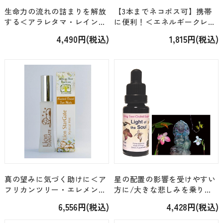
生命力の流れの詰まりを解放
【3本までネコポス可】携帯
する＜アラレタマ・レインフ
に便利！＜エネルギークレン
ォレスト＞「ピヤタ Pyata」
ジング＞「ECストロングスプ
4,490円(税込)
1,815円(税込)
[15ml]
レー・ミニ」[15ml]
真の望みに気づく助けに＜ア
星の配置の影響を受けやすい
フリカンツリー・エレメント
方に/大きな悲しみを乗り越
＞「ライオンスターゲート」
えた後に＜LTOE・C(A-L)＞
6,556円(税込)
4,428円(税込)
[30ml]
「ライトオブザソウル Light
of the Soul」[15ml]