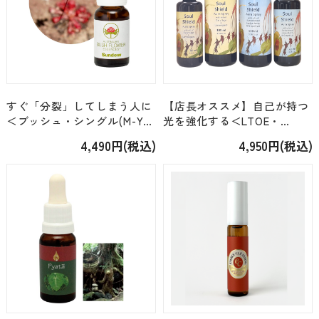
すぐ「分裂」してしまう人に
【店長オススメ】自己が持つ
＜ブッシュ・シングル(M-Y)
光を強化する＜LTOE・
＞「サンデュー Sundew」
DF_SP＞「ソウルシールド
4,490円(税込)
4,950円(税込)
[15ml]
オーラスプレー」[ラベル2種
類/容量2種類]