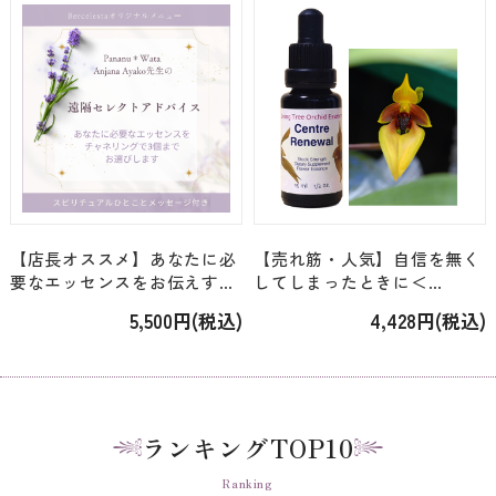
【店長オススメ】あなたに必
【売れ筋・人気】自信を無く
要なエッセンスをお伝えする
してしまったときに＜
「Anjana Ayako先生の遠隔セ
LTOE・S(A-G)＞「センター
5,500円(税込)
4,428円(税込)
レクトアドバイス」
リニューアル Centre
Renewal」 [15ml]
ランキングTOP10
Ranking