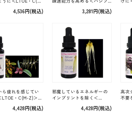
うに＜LTOE・C(M-
疎通能力を高める＜パシフ
けに＜
「スリープオブピース
ィック・ジェム＞「ターコ
ンパ
4,536円(税込)
3,281円(税込)
f Peace」 [15ml]
イズ」 [7.5ml]
Symp
から疲れを感じてい
邪魔しているエネルギーの
高次
LTOE・C(M-Z)＞
インプリントを除く＜
不要
イタライズ
LTOE・S(S-Z)＞「シルバー
LT
4,428円(税込)
4,428円(税込)
ise」 [15ml]
ゴースト Silver Ghost」
キッ
[15ml]
Orch
[15ml