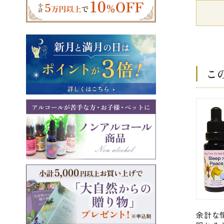
こ
余計な