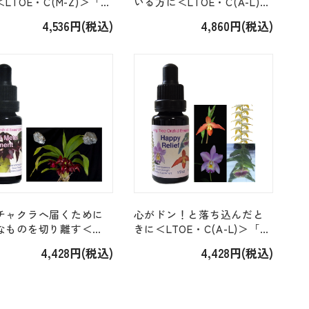
LTOE・C(M-Z)＞「シ
いる方に＜LTOE・C(A-L)＞
セティック（P）
「ライトリリーフ Light
4,536円(税込)
4,860円(税込)
athetic (P)」 [15ml]
Relief」[15ml]
チャクラへ届くために
心がドン！と落ち込んだと
なものを切り離す＜
きに＜LTOE・C(A-L)＞「ハ
OE・エレメント＞「オー
ッピーリリーフ Happy
4,428円(税込)
4,428円(税込)
ドメタルエレメント
Relief」 [15ml]
id Metal Element」
]