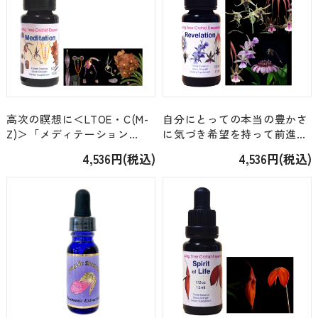
高次の瞑想に＜LTOE・C(M-
自分にとっての本当の豊かさ
Z)＞「メディテーション
に気づき希望を持って前進す
Meditation」[15ml]
る＜LTOE・C(M-Z)＞「レベ
4,536円(税込)
4,536円(税込)
レイション Revelation」
[15ml]