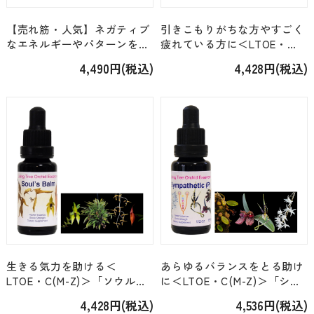
【売れ筋・人気】ネガティブ
引きこもりがちな方やすごく
なエネルギーやパターンを取
疲れている方に＜LTOE・
り除く＜アンジェリック・人
C(M-Z)＞「スピリットオブラ
4,490円(税込)
4,428円(税込)
気/Kit4/Kit26＞「178.シャ
イフ Spirit of Life」 [15ml]
ーマニック・エクストラクシ
ョン」[15ml]
生きる気力を助ける＜
あらゆるバランスをとる助け
LTOE・C(M-Z)＞「ソウルズ
に＜LTOE・C(M-Z)＞「シン
バーム Soul's Balm」 [15ml]
パセティック（P）
4,428円(税込)
4,536円(税込)
Sympathetic (P)」 [15ml]