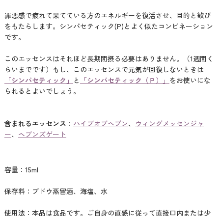
罪悪感で疲れて果てている方のエネルギーを復活させ、目的と歓び
をもたらします。シンパセティック(P)とよく似たコンビネーション
です。
このエッセンスはそれほど長期間摂る必要はありません。（1週間く
らいまでです）もし、このエッセンスで元気が回復しないときは
「シンパセティック」
と
「シンパセティック（Ｐ）」
をお使いにな
られるとよいでしょう。
含まれるエッセンス
：
ハイブオブヘブン
、
ウィングメッセンジャ
ー
、
ヘブンズゲート
容量：15ml
保存料：ブドウ蒸留酒、海塩、水
使用法：本品は食品です。ご自身の直感に従って直接口内または少