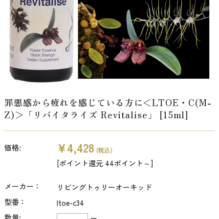
罪悪感から疲れを感じている方に＜LTOE・C(M-
Z)＞「リバイタライズ Revitalise」 [15ml]
¥4,428
価格:
(税込)
[ポイント還元 44ポイント～]
メーカー：
リビングトゥリーオーキッド
型番：
ltoe-c34
数量: