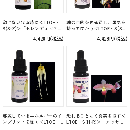
動けない状況時に＜LTOE・
魂の目的を再確認し、勇気を
S(S-Z)＞「セレンディピティ
持って向かう＜LTOE・S(S-
Serendipity」 [15ml]
Z)＞「ボイスオブカレッジ
4,428円(税込)
4,428円(税込)
Voice of Courage」 [15ml]
邪魔しているエネルギーのイ
恐れることなく真実を話す＜
ンプリントを除く＜LTOE・
LTOE・S(H-R)＞「メッセン
S(S-Z)＞「シルバーゴースト
ジャーオブザハート