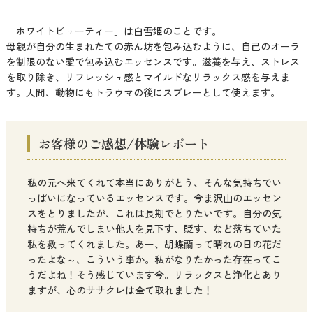
「ホワイトビューティー」は白雪姫のことです。
母親が自分の生まれたての赤ん坊を包み込むように、自己のオーラ
を制限のない愛で包み込むエッセンスです。滋養を与え、ストレス
を取り除き、リフレッシュ感とマイルドなリラックス感を与えま
す。人間、動物にもトラウマの後にスプレーとして使えます。
お客様のご感想/体験レポート
私の元へ来てくれて本当にありがとう、そんな気持ちでい
っぱいになっているエッセンスです。今ま沢山のエッセン
スをとりましたが、これは長期でとりたいです。自分の気
持ちが荒んでしまい他人を見下す、貶す、など落ちていた
私を救ってくれました。あー、胡蝶蘭って晴れの日の花だ
ったよな～、こういう事か。私がなりたかった存在ってこ
うだよね！そう感じています今。リラックスと浄化とあり
ますが、心のササクレは全て取れました！