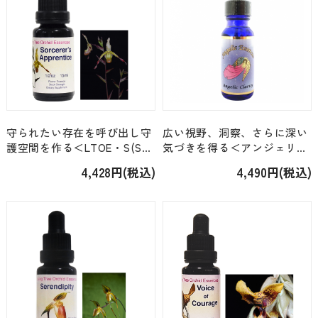
守られたい存在を呼び出し守
広い視野、洞察、さらに深い
護空間を作る＜LTOE・S(S-
気づきを得る＜アンジェリッ
Z)＞「ソーサーズアプレンテ
ク・Kit14/Kit26＞「8.アンジ
4,428円(税込)
4,490円(税込)
ィス Sorcerer's
ェリック・クラリティ」
Apprentice」 [15ml]
[15ml]