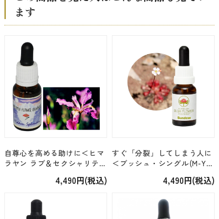
ます
自尊心を高める助けに＜ヒマ
すぐ「分裂」してしまう人に
ラヤン ラブ＆セクシャリテ
＜ブッシュ・シングル(M-Y)
ィ・S＞「ヒドゥン・スプレ
＞「サンデュー Sundew」
4,490円(税込)
4,490円(税込)
ンダー」 [15ｍｌ]
[15ml]