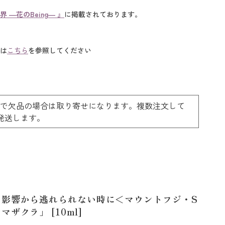
―花のBeing― 』
に掲載されております。
は
こちら
を参照してください
ーで欠品の場合は取り寄せになります。複数注文して
料で発送します。
の影響から逃れられない時に＜マウントフジ・S
マザクラ」 [10ml]