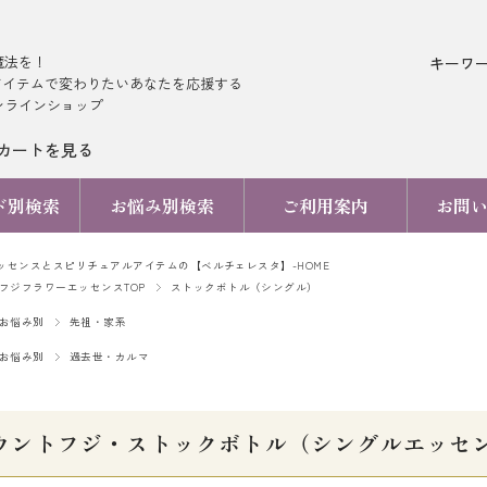
魔法を！
キーワ
アイテムで変わりたいあなたを応援する
ンラインショップ
カートを見る
ド別検索
お悩み別検索
ご利用案内
お問
ッセンスとスピリチュアルアイテムの【ベルチェレスタ】-HOME
フジフラワーエッセンスTOP
ストックボトル（シングル）
お悩み別
先祖・家系
お悩み別
過去世・カルマ
ウントフジ・ストックボトル（シングルエッセ