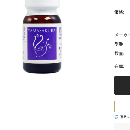
価格:
メーカ
型番：
数量:
在庫:
返品に