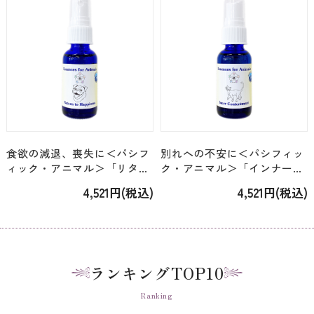
食欲の減退、喪失に＜パシフ
別れへの不安に＜パシフィッ
ィック・アニマル＞「リター
ク・アニマル＞「インナーコ
ントゥハピネス スプレー
ンテントメント スプレー
4,521円(税込)
4,521円(税込)
Return to Happiness」
Inner Contentment」 [30ml]
[30ml]
ランキングTOP10
Ranking