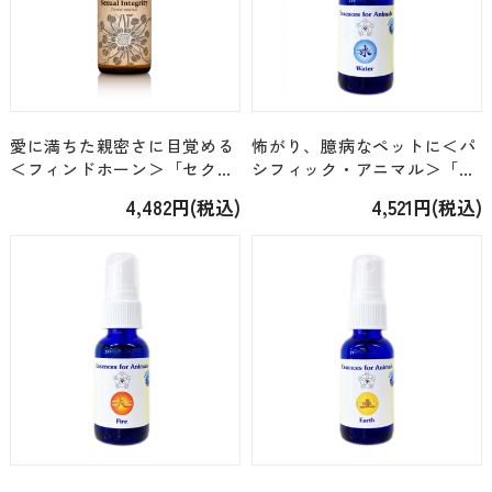
愛に満ちた親密さに目覚める
怖がり、臆病なペットに＜パ
＜フィンドホーン＞「セクシ
シフィック・アニマル＞「水
ャルインテグリティ」 [30ml]
スプレー」 [30ml]
4,482円(税込)
4,521円(税込)