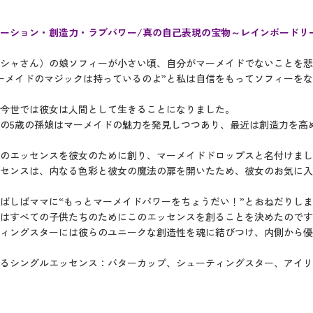
ーション・創造力・ラブパワー/真の自己表現の宝物～レインボードリ
シャさん）の娘ソフィーが小さい頃、自分がマーメイドでないことを悲
ーメイドのマジックは持っているのよ”と私は自信をもってソフィーを
今世では彼女は人間として生きることになりました。
の5歳の孫娘はマーメイドの魅力を発見しつつあり、最近は創造力を高
のエッセンスを彼女のために創り、マーメイドドロップスと名付けまし
センスは、内なる色彩と彼女の魔法の扉を開いたため、彼女のお気に入
ばしばママに“もっとマーメイドパワーをちょうだい！”とおねだりし
はすべての子供たちのためにこのエッセンスを創ることを決めたのです
ィングスターには彼らのユニークな創造性を魂に結びつけ、内側から優
るシングルエッセンス：バターカップ、シューティングスター、アイリ