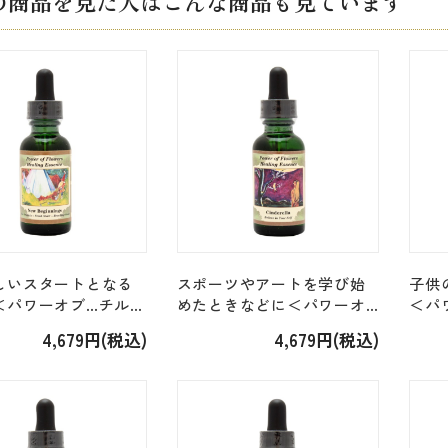
の商品を見た人はこんな商品も見ています
しいスタートとなる
スポーツやアートを学び始
子供
＜パワーオブ…チルド
めたときなどに＜パワーオ
＜パ
レンド＞「ニュービ
ブ…チルドレンブレンド＞
レン
4,679円(税込)
4,679円(税込)
ス New
「シンデレラ Cinderella」
イルド 
ngs」 [30ml]
[30ml]
[30ml