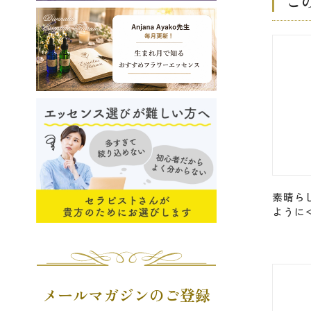
こ
素晴ら
ように
レンブ
ギニング
Beginni
メールマガジンのご登録