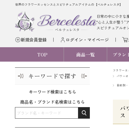
世界のフラワーエッセンスとスピリチュアルアイテムの【ベルチェレスタ】
日常の中に小さな
“心と人生が整う”
スピリチュアルオ
新規会員登録
ログイン・マイページ
TOP
商品一覧
ブラン
フラワーエ
キーワードで探す
パワーオ
目的別・
キーワード検索はこちら
商品名・ブランド名検索はこちら
パ
ス 