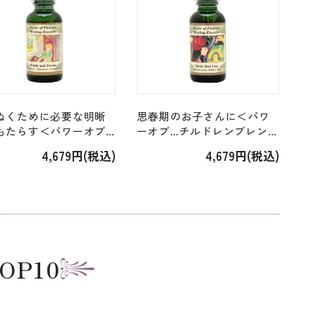
ぬくために必要な明晰
思春期のお子さんに＜パワ
もたらす＜パワーオブ…
ーオブ…チルドレンブレンド
ドレンブレンド＞「ス
＞「リトルレッドキャップ
4,679円(税込)
4,679円(税込)
ィアンドフォーカス
（赤ずきん） Little Red
y and Focus」 [30ml]
Cap」 [30ml]
OP10