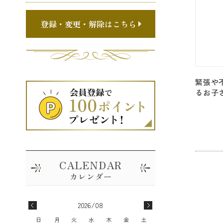
登録・変更・解除はこちら
緊張や
るお子
チルド
ェアリ
Fairy G
2026/08
日
月
火
水
木
金
土