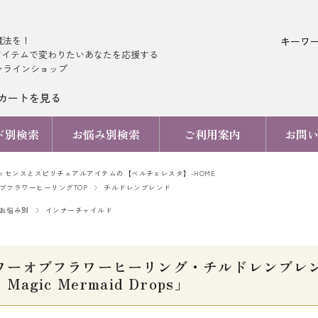
魔法を！
キーワ
アイテムで変わりたいあなたを応援する
ンラインショップ
カートを見る
ド別検索
お悩み別検索
ご利用案内
お問
ッセンスとスピリチュアルアイテムの【ベルチェレスタ】-HOME
ブフラワーヒーリングTOP
チルドレンブレンド
お悩み別
インナーチャイルド
ワーオブフラワーヒーリング・チルドレンブレン
Magic Mermaid Drops」