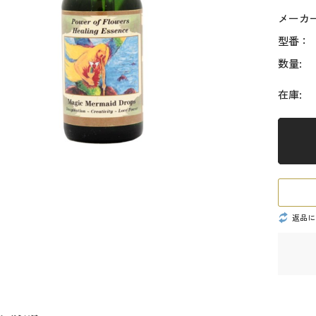
メーカ
型番：
数量:
在庫:
返品に