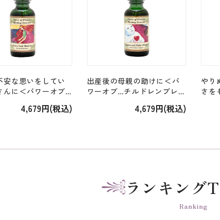
不安な思いをしてい
出産後の母親の助けに＜パ
やり
さんに＜パワーオブ…
ワーオブ…チルドレンブレン
さを
レンブレンド＞「フ
ド＞「ママアンドベイビ
チル
4,679円(税込)
4,679円(税込)
ーゴッドマザー
ー Mama and Baby」
タデ
od Mother」 [30ml]
[30ml]
Stud
ランキングT
Ranking