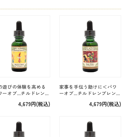
の遊びの体験を高める
家事を手伝う助けに＜パワ
ワーオブ…チルドレンブ
ーオブ…チルドレンブレンド
ド＞「プレイフルチャ
＞「スノーホワイト（白雪
4,679円(税込)
4,679円(税込)
Playful Child」
姫）Snow White」 [30ml]
]