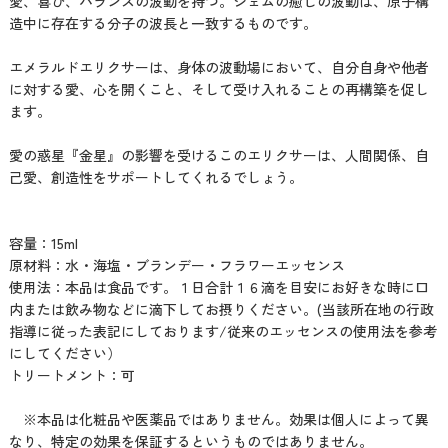
愛、喜び、バランスの波動を持つ。ジェムの癒しの波動は、原子構
造中に存在する分子の波長と一致するものです。
エメラルドエリクサーは、身体の波動場において、自分自身や他者
に対する愛、心を開くこと、そして受け入れることの再構築を促し
ます。
愛の惑星『金星』の影響を受けるこのエリクサーは、人間関係、自
己愛、創造性をサポートしてくれるでしょう。
容量：15ml
原材料：水・海塩・ブランデー・フラワーエッセンス
使用法：本品は食品です。１日合計１６滴を目安にお好きな時に口
内または飲み物などに滴下してお摂りください。(当該所在地の行政
指導に従った表記にしております/従来のエッセンスの使用法を参考
にしてください）
トリートメント：可
※本品は化粧品や医薬品ではありません。効果は個人によって異
なり、特定の効果を保証するというものではありません。