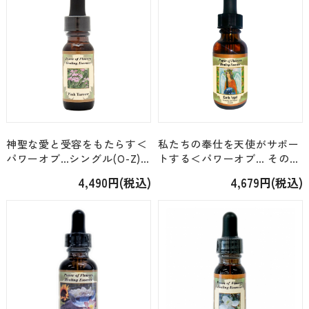
神聖な愛と受容をもたらす＜
私たちの奉仕を天使がサポー
パワーオブ…シングル(O-Z)
トする＜パワーオブ… その他
＞「ピンクヤロー Pink
ブレンド＞「アースエンジェ
4,490円(税込)
4,679円(税込)
Yarrow」 [15ml]
ルブレンド」 [30ml]