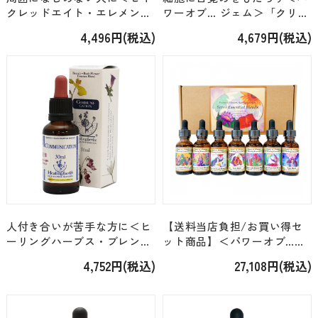
クレッドエイト・エレメンタ
ワーオブ… ジェム＞「クリス
ル＞「アイオライト（40）」
タルエリクサー Crystal
4,496円(税込)
4,679円(税込)
[15ml]
Elixir」 [30ml]
人付き合いが苦手な方に＜ヒ
【送料当店負担/お買い得セ
ーリングハーブス・ブレンド
ット商品】＜パワーオブ…＞
＞「コミュニケーション
「セブンエッセンシャルズキ
4,752円(税込)
27,108円(税込)
Communication」[30ml]
ット全7本」 [各30ml]