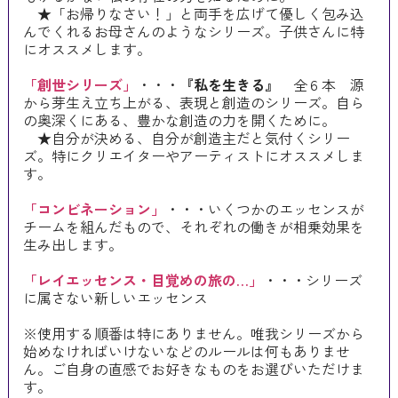
★「お帰りなさい！」と両手を広げて優しく包み込
んでくれるお母さんのようなシリーズ。子供さんに特
にオススメします。
「創世シリーズ」
・・・
『私を生きる』
全６本 源
から芽生え立ち上がる、表現と創造のシリーズ。自ら
の奥深くにある、豊かな創造の力を開くために。
★自分が決める、自分が創造主だと気付くシリー
ズ。特にクリエイターやアーティストにオススメしま
す。
「コンビネーション」
・・・いくつかのエッセンスが
チームを組んだもので、それぞれの働きが相乗効果を
生み出します。
「レイエッセンス・目覚めの旅の…」
・・・シリーズ
に属さない新しいエッセンス
※使用する順番は特にありません。唯我シリーズから
始めなければいけないなどのルールは何もありませ
ん。ご自身の直感でお好きなものをお選びいただけま
す。