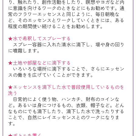
り、触れたり、創作活動をしたり、瞑想やヨガなど内
に意識を向けるワークのときなどにもお勧めです。通
常のフラワーエッセンスと同じように、毎日朝晩な
ど、そのエッセンスとワークしていくときには、ある
程度の期間使い続けることをお勧めします。
★水で希釈してスプレーする
スプレー容器に入れた清水に滴下し、場や身の回り
に噴霧します。
★土地や部屋などに滴下する
いろいろな場所に滴下することで、さらにエッセン
スの働きを広げていくことができます。
★エッセンスを滴下した水で普段使用しているものを
洗う
日常的によく使う物、ハンカチ、財布のコインな
ど。あるいは身につけるもの、衣類、帽子など。どん
なものにでも滴下したり、滴下した水で洗ったりする
ことで、自然にレイエッセンスとのワークになりま
す。
★ボトルを置く