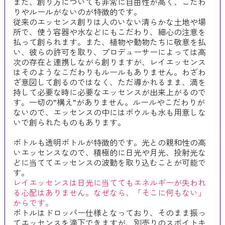
また、創り方についても非常に自由性が高く、こだわ
りやルールがないのが特徴的です。
従来のエッセンス創りは人のいない清らかな土地や場
所で、使う容器や水などにもこだわり、細心の注意を
払って創られます。また、植物や動物たちに敬意を払
い、彼らの許可を取り、プロデューサーによっては高
次の存在と連携しながら創りますが、レイエッセンス
はそのようなこだわりもルールもありません。わざわ
ざ意図して創るのではなく、ただ導かれるまま、満を
持して必要な時に必要なエッセンスが出来上がるので
す。一切の”構え”がありません。ルールやこだわりが
ないので、エッセンスの中にはボウルも水も用意しな
いで創られたものもあります。
ボトルも透明ボトルが特徴的です。光との親和性の高
いエッセンスなので、積極的に日光や月光、投射光な
どに当ててエッセンスの波動を取り込むことが可能で
す。
レイエッセンスは日光に当ててもエネルギーが失われ
る心配はありません。なぜなら、「そこに何もない」
からです。
ボトルはドロッパー仕様となっており、そのまま振っ
てエッセンスを滴下できますが、別売りのスポイトキ