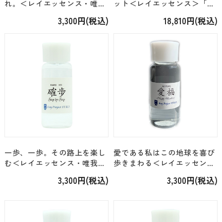
れ。＜レイエッセンス・唯我
ット＜レイエッセンス＞「創
＞「無戻（もどることな
世シリーズフルセット6本」
3,300円(税込)
18,810円(税込)
し）」 [24ml]
[各24ml]
一歩、一歩。その路上を楽し
愛である私はこの地球を喜び
む＜レイエッセンス・唯我＞
歩きまわる＜レイエッセン
「確歩（かくほ）」 [24ml]
ス・目覚めの旅の…＞「愛福
3,300円(税込)
3,300円(税込)
（あいふく）」 [24ml]