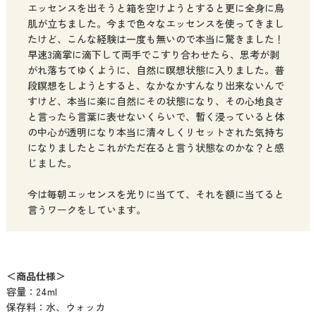
エッセンスを出そうと箱を空けようとすると更に全身に鳥
肌が立ちました。今まで色々なエッセンスを使ってきまし
たけど、こんな経験は一度も無いので本当に驚きました！
早速3滴掌に滴下して両手でこすり合わせたら、思考が剥
がれ落ちてゆくように、自然に瞑想状態に入りました。普
段瞑想をしようとすると、なかなかすんなり出来ないんで
すけど、本当に楽に自然にその状態になり、その心地良さ
と言ったら言葉に表せないくらいで、暫く浸っていると体
の中心が透明になり本当に清々しくリセットされた気持ち
になりましたとこれがただ在ると言う状態なのかな？と感
じました。
今は毎朝エッセンスを光りに当てて、それを額に当てると
言うワークをしています。
＜商品仕様＞
容量：24ml
保存料：水、ウォッカ