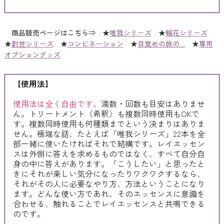
商品販売ページはこちら⇒ ★
唯我シリーズ
★
輪花シリーズ
★
創世シリーズ
★
コンビネーション
★
目覚めの旅の…
★
専用
オプショングッズ
【使用法】
使用法は全く自由です。
滴数・回数も目安はありませ
ん。トリートメント（希釈）も複数同時使用もOKで
す。複数同時使用も何種類までという決まりはありま
せん。極端な話、たとえば「唯我シリーズ」22本を全
部一緒に使いたければそれで結構です。レイエッセン
スは外側に答えを求めるものではなく、すべて自分自
身の中に答えがあります。「こうしたい」と思ったと
きにそれが楽しい気分になったりワクワクするなら、
それがその人に必要なやり方、方法ということになり
ます。どんな使い方であれ、そのエッセンスに意識を
合わせる、触れることでレイエッセンスと共鳴できる
のです。