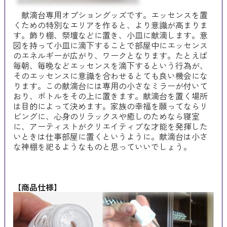
献滴台専用オプショングッズです。エッセンスを置
くための特別なエリアを作ると、より意識が高まりま
す。飾り棚、祭壇などに置き、小皿に献滴します。意
図を持って小皿に滴下することで部屋中にエッセンス
のエネルギーが広がり、ワークとなります。たとえば
毎朝、毎晩などエッセンスを滴下するという行為が、
そのエッセンスに意識を合わせるとても良い機会にな
ります。この献滴台には専用の小さなミラーが付いて
おり、ボトルをその上に置きます。献滴台を置く場所
は目的によって決めます。家族の幸福を願ってならリ
ビングに、心身のリラックスや癒しのためなら寝室
に、アーティストがクリエイティブな才能を発揮した
いときは仕事部屋に置くというように。献滴台は小さ
な神棚を祀るようなものと思っていいでしょう。
【商品仕様】