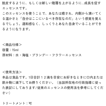
脱皮するように、もしくは新しい階層を上がるように…成長を促す
エッセンスです。
このエッセンスを使うことで、あなたは癒され、内側から湧いてく
る温かさと「自分はここにいるべき存在なのだ」という感覚を覚え
るでしょう。違和感なく、しっくりとあなた自身でいることができ
るようになります。
＜商品仕様＞
容量：15ml
原材料：水・海塩・ブランデー・フラワーエッセンス
＜使用方法＞
本品は食品です。1日合計１２滴を目安にお好きなときに口内または
飲み物に滴下してお摂りください。（当該所在地の行政指導に従っ
た表記にしております/従来のエッセンスの使用法を参考にしてくだ
さい）
トリートメント：可