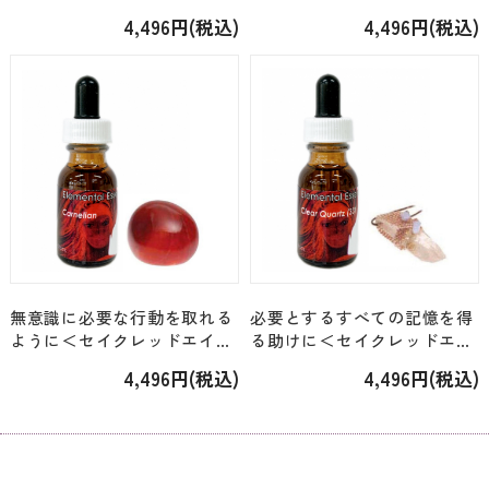
エレメンタル＞「インクルー
ル＞「アイオライト（40）」
4,496円(税込)
4,496円(税込)
ズドクオーツ（18）」 [15ml]
[15ml]
無意識に必要な行動を取れる
必要とするすべての記憶を得
ように＜セイクレッドエイ
る助けに＜セイクレッドエイ
ト・エレメンタル＞「カーネ
ト・エレメンタル＞「クリア
4,496円(税込)
4,496円(税込)
リアン（20）」 [15ml]
クオーツ（33）」 [15ml]