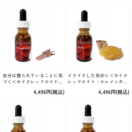
自分は護られていることに気
イライラした気分に＜セイク
づく＜セイクレッドエイト・
レッドエイト・エレメンタル
エレメンタル＞「インクルー
＞「ジンカイト（34）」
4,496円(税込)
4,496円(税込)
ズドクオーツ（18）」 [15ml]
[15ml]