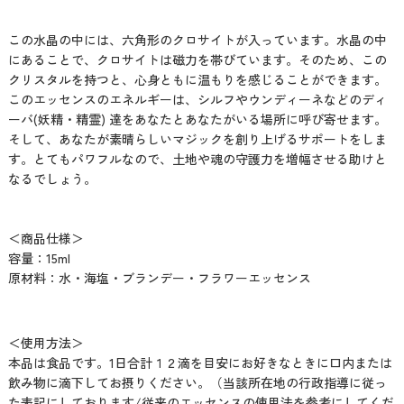
この水晶の中には、六角形のクロサイトが入っています。水晶の中
にあることで、クロサイトは磁力を帯びています。そのため、この
クリスタルを持つと、心身ともに温もりを感じることができます。
このエッセンスのエネルギーは、シルフやウンディーネなどのディ
ーバ(妖精・精霊) 達をあなたとあなたがいる場所に呼び寄せます。
そして、あなたが素晴らしいマジックを創り上げるサポートをしま
す。とてもパワフルなので、土地や魂の守護力を増幅させる助けと
なるでしょう。
＜商品仕様＞
容量：15ml
原材料：水・海塩・ブランデー・フラワーエッセンス
＜使用方法＞
本品は食品です。1日合計１２滴を目安にお好きなときに口内または
飲み物に滴下してお摂りください。（当該所在地の行政指導に従っ
た表記にしております/従来のエッセンスの使用法を参考にしてくだ