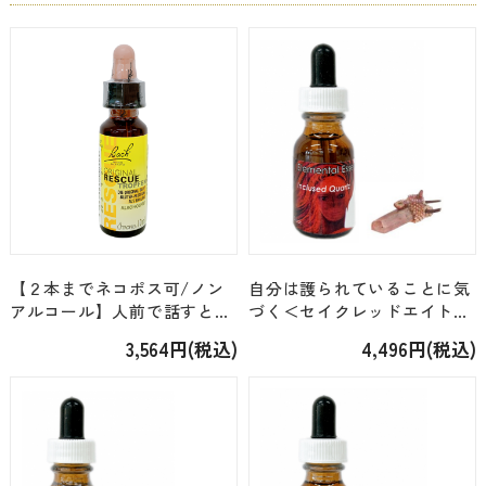
【２本までネコポス可/ノン
自分は護られていることに気
アルコール】人前で話すとき
づく＜セイクレッドエイト・
など緊張する時に＜バッチフ
エレメンタル＞「インクルー
3,564円(税込)
4,496円(税込)
ラワーレメディ（ネルソン
ズドクオーツ（18）」 [15ml]
社）＞「レスキューレメデ
ィ」[10ml]