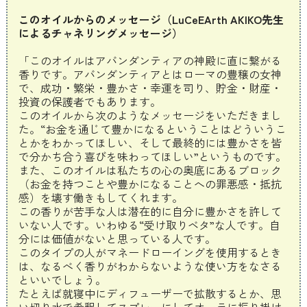
このオイルからのメッセージ（LuCeEArth AKIKO先生
によるチャネリングメッセージ）
「このオイルはアバンダンティアの神殿に直に繋がる
香りです。アバンダンティアとはローマの豊穣の女神
で、成功・繁栄・豊かさ・幸運を司り、貯金・財産・
投資の保護者でもあります。
このオイルから次のようなメッセージをいただきまし
た。“お金を通じて豊かになるということはどういうこ
とかをわかってほしい、そして最終的には豊かさを皆
で分かち合う喜びを味わってほしい”というものです。
また、このオイルは私たちの心の奥底にあるブロック
（お金を持つことや豊かになることへの罪悪感・抵抗
感）を壊す働きもしてくれます。
この香りが苦手な人は潜在的に自分に豊かさを許して
いない人です。いわゆる“受け取りベタ”な人です。自
分には価値がないと思っている人です。
このタイプの人がマネードローイングを使用するとき
は、なるべく香りがわからないような使い方をなさる
といいでしょう。
たとえば就寝中にディフューザーで拡散するとか、思