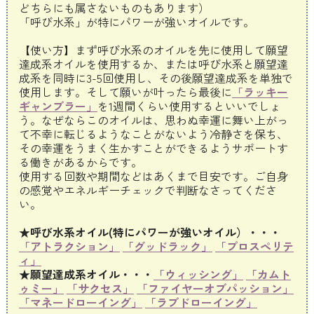
どちらにも属さないものもあります）
「呼び水系」が特にパワーが強いオイルです。
【使い方】まず呼び水系のオイルを先に使用して願望
達成系オイルを使用するか、または呼び水系と願望達
成系を同時に3-5回使用し、その後願望達成系を単独で
使用します。そして願いが叶ったら最後に
「ラッキー
ギャンブラー」
を1週間くらい使用するといいでしょ
う。なぜならこのオイルは、思わぬ幸運に舞い上がっ
て不幸に転じるようなことがないよう冷静さを保ち、
その幸運をうまく生かすことができるようサポートす
る働きがあるからです。
使用する回数や期間などはあくまで目安です。ご自身
の感覚やエネルギーチェックで判断なさってくださ
い。
★呼び水系オイル(特にパワーが強いオイル）・・・
「アトラクション」
「グッドラック」
「プロスペリテ
ィ」
★願望達成系オイル・・・
「ウィッシング」
「カムト
ゥミー」
「サクセス」
「ファイヤーオブパッション」
「マネードローイング」
「ラブドローイング」