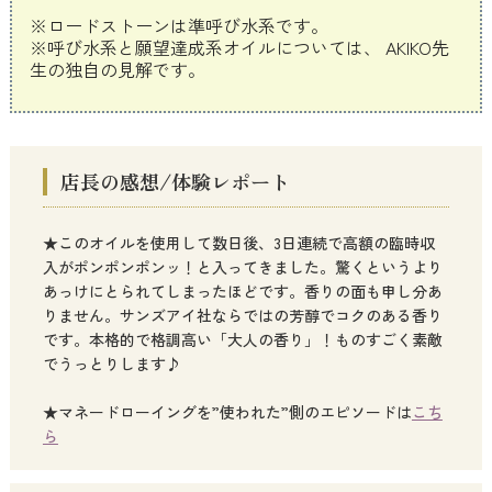
※ロードストーンは準呼び水系です。
※呼び水系と願望達成系オイルについては、 AKIKO先
生の独自の見解です。
店長の感想/体験レポート
★このオイルを使用して数日後、3日連続で高額の臨時収
入がポンポンポンッ！と入ってきました。驚くというより
あっけにとられてしまったほどです。香りの面も申し分あ
りません。サンズアイ社ならではの芳醇でコクのある香り
です。本格的で格調高い「大人の香り」！ものすごく素敵
でうっとりします♪
★マネードローイングを”使われた”側のエピソードは
こち
ら